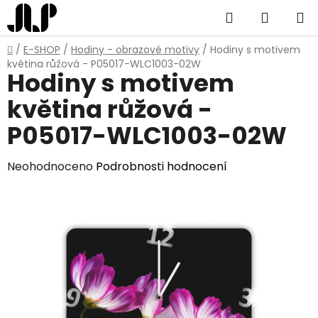
Přejít
Hledat
NÁKUP
na
obsah
KOŠÍK
Domů
/
E-SHOP
/
Hodiny - obrazové motivy
/
Hodiny s motivem
květina růžová - P05017-WLC1003-02W
Hodiny s motivem
květina růžová -
P05017-WLC1003-02W
Průměrné
Neohodnoceno
Podrobnosti hodnocení
hodnocení
produktu
je
0,0
z
5
hvězdiček.