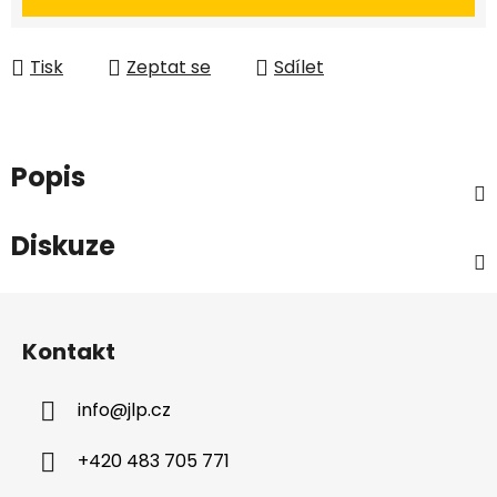
Tisk
Zeptat se
Sdílet
Popis
Diskuze
Z
á
Kontakt
p
a
info
@
jlp.cz
t
í
+420 483 705 771