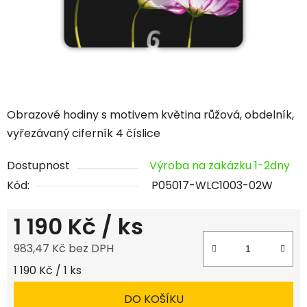
Obrazové hodiny s motivem květina růžová, obdelník,
vyřezávaný ciferník 4 číslice
Dostupnost
Výroba na zakázku 1-2dny
Kód:
P05017-WLC1003-02W
1 190 Kč
/ ks
983,47 Kč bez DPH
Měrná cena:
1 190 Kč / 1 ks
DO KOŠÍKU