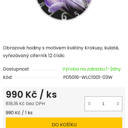
Obrazové hodiny s motivem květiny Krokusy, kulaté,
vyřezávaný ciferník 12 číslic
Dostupnost
Výroba na zakázku 1-2dny
Kód:
P05016-WLC1001-03W
990 Kč
/ ks
818,18 Kč bez DPH
Měrná cena:
990 Kč / 1 ks
DO KOŠÍKU