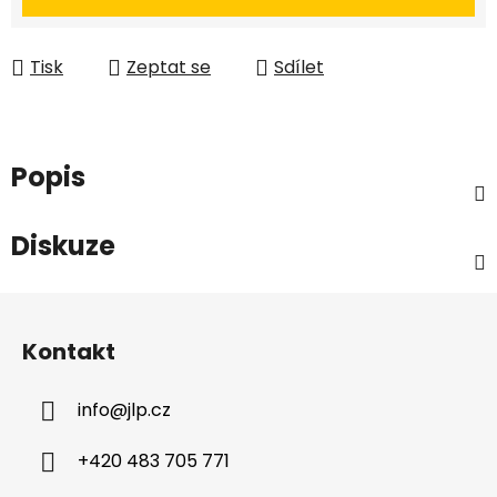
Tisk
Zeptat se
Sdílet
Popis
Diskuze
Z
á
Kontakt
p
a
info
@
jlp.cz
t
í
+420 483 705 771