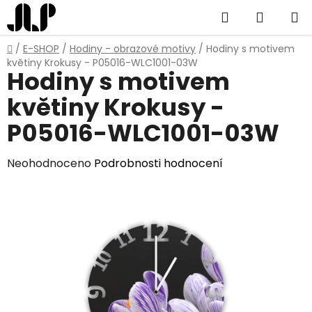
Přejít
Hledat
NÁKUP
na
obsah
KOŠÍK
Domů
/
E-SHOP
/
Hodiny - obrazové motivy
/
Hodiny s motivem
květiny Krokusy - P05016-WLC1001-03W
Hodiny s motivem
květiny Krokusy -
P05016-WLC1001-03W
Průměrné
Neohodnoceno
Podrobnosti hodnocení
hodnocení
produktu
je
0,0
z
5
hvězdiček.