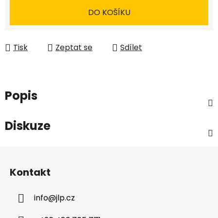
DO KOŠÍKU
Tisk
Zeptat se
Sdílet
Popis
Diskuze
Z
á
Kontakt
p
a
info
@
jlp.cz
t
í