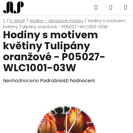
Přejít
Hledat
NÁKUP
na
obsah
KOŠÍK
Domů
/
E-SHOP
/
Hodiny - obrazové motivy
/
Hodiny s motivem
květiny Tulipány oranžové - P05027-WLC1001-03W
Hodiny s motivem
květiny Tulipány
oranžové - P05027-
WLC1001-03W
Průměrné
Neohodnoceno
Podrobnosti hodnocení
hodnocení
produktu
je
0,0
z
5