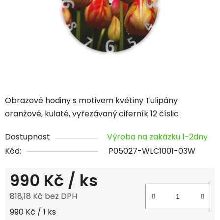
hvězdiček.
Obrazové hodiny s motivem květiny Tulipány
oranžové, kulaté, vyřezávaný ciferník 12 číslic
Dostupnost
Výroba na zakázku 1-2dny
Kód:
P05027-WLC1001-03W
990 Kč
/ ks
818,18 Kč bez DPH
Měrná cena:
990 Kč / 1 ks