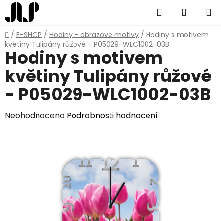
Přejít
Hledat
NÁKUP
na
obsah
KOŠÍK
Domů
/
E-SHOP
/
Hodiny - obrazové motivy
/
Hodiny s motivem
květiny Tulipány růžové - P05029-WLC1002-03B
Hodiny s motivem
květiny Tulipány růžové
- P05029-WLC1002-03B
Průměrné
Neohodnoceno
Podrobnosti hodnocení
hodnocení
produktu
je
0,0
z
5
hvězdiček.