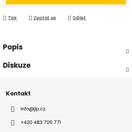
Tisk
Zeptat se
Sdílet
Popis
Diskuze
Z
á
Kontakt
p
a
info
@
jlp.cz
t
í
+420 483 705 771