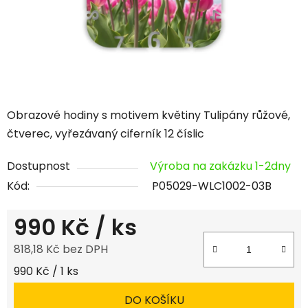
Obrazové hodiny s motivem květiny Tulipány růžové,
čtverec, vyřezávaný ciferník 12 číslic
Dostupnost
Výroba na zakázku 1-2dny
Kód:
P05029-WLC1002-03B
990 Kč
/ ks
818,18 Kč bez DPH
Měrná cena:
990 Kč / 1 ks
DO KOŠÍKU