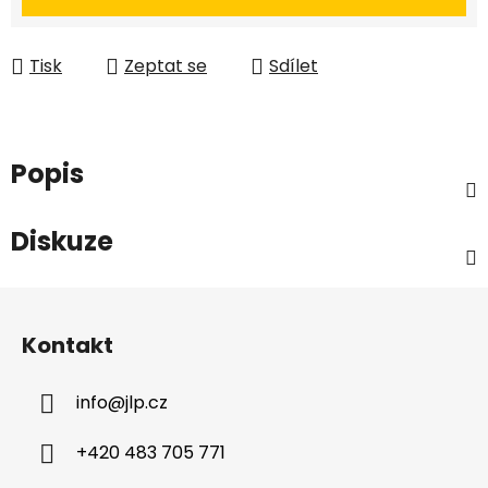
Tisk
Zeptat se
Sdílet
Popis
Diskuze
Z
á
Kontakt
p
a
info
@
jlp.cz
t
í
+420 483 705 771