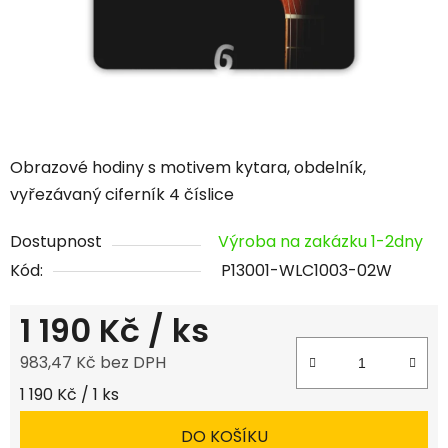
Obrazové hodiny s motivem kytara, obdelník,
vyřezávaný ciferník 4 číslice
Dostupnost
Výroba na zakázku 1-2dny
Kód:
P13001-WLC1003-02W
1 190 Kč
/ ks
983,47 Kč bez DPH
Měrná cena:
1 190 Kč / 1 ks
DO KOŠÍKU