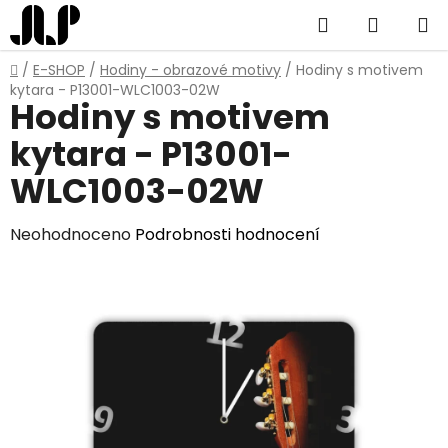
Přejít
Hledat
NÁKUP
na
obsah
KOŠÍK
Domů
/
E-SHOP
/
Hodiny - obrazové motivy
/
Hodiny s motivem
kytara - P13001-WLC1003-02W
Hodiny s motivem
kytara - P13001-
WLC1003-02W
Průměrné
Neohodnoceno
Podrobnosti hodnocení
hodnocení
produktu
je
0,0
z
5
hvězdiček.