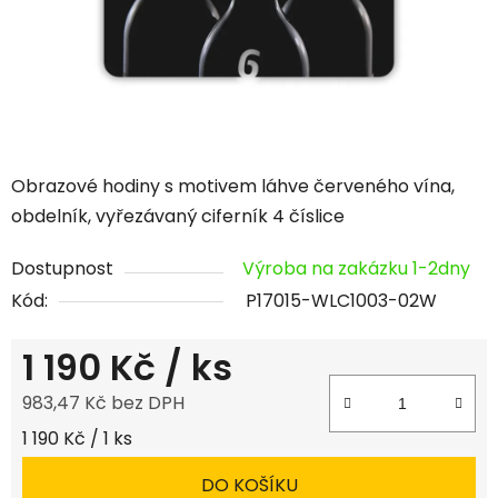
Obrazové hodiny s motivem láhve červeného vína,
obdelník, vyřezávaný ciferník 4 číslice
Dostupnost
Výroba na zakázku 1-2dny
Kód:
P17015-WLC1003-02W
1 190 Kč
/ ks
983,47 Kč bez DPH
Měrná cena:
1 190 Kč / 1 ks
DO KOŠÍKU