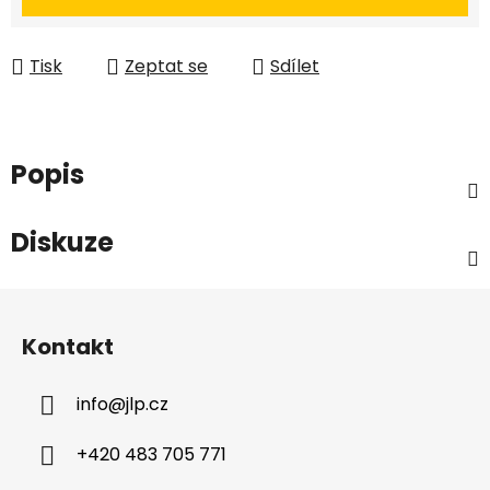
Tisk
Zeptat se
Sdílet
Popis
Diskuze
Z
á
Kontakt
p
a
info
@
jlp.cz
t
í
+420 483 705 771