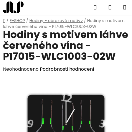
Přejít
Hledat
NÁKUP
na
obsah
KOŠÍK
Domů
/
E-SHOP
/
Hodiny - obrazové motivy
/
Hodiny s motivem
láhve červeného vína - P17015-WLC1003-02W
Hodiny s motivem láhve
červeného vína -
P17015-WLC1003-02W
Průměrné
Neohodnoceno
Podrobnosti hodnocení
hodnocení
produktu
je
0,0
z
5
hvězdiček.