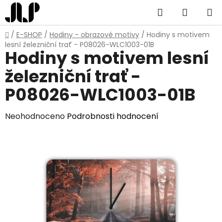
Přejít
Hledat
NÁKUP
na
obsah
KOŠÍK
Domů
/
E-SHOP
/
Hodiny - obrazové motivy
/
Hodiny s motivem
lesní železniční trať - P08026-WLC1003-01B
Hodiny s motivem lesní
železniční trať -
P08026-WLC1003-01B
Průměrné
Neohodnoceno
Podrobnosti hodnocení
hodnocení
produktu
je
0,0
z
5
hvězdiček.