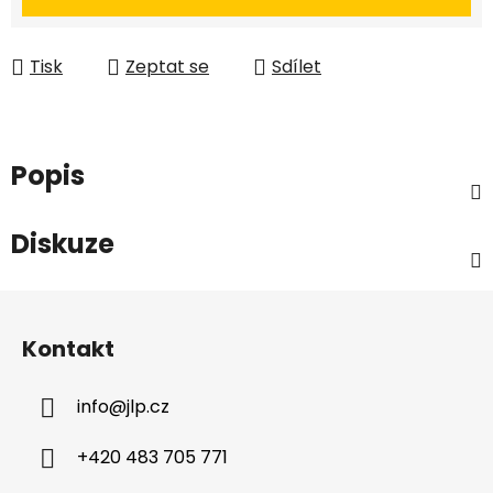
Tisk
Zeptat se
Sdílet
Popis
Diskuze
Z
á
Kontakt
p
a
info
@
jlp.cz
t
í
+420 483 705 771