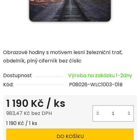
Obrazové hodiny s motivem lesní železniční trať,
obdelník, plný ciferník bez číslic
Dostupnost
Výroba na zakázku 1-2dny
Kód:
P08026-WLC1003-01B
1 190 Kč
/ ks
983,47 Kč bez DPH
Měrná cena:
1 190 Kč / 1 ks
DO KOŠÍKU