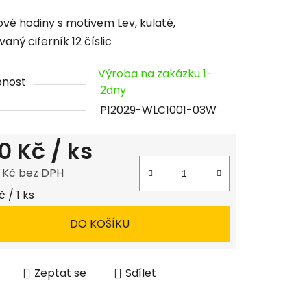
cení
vé hodiny s motivem Lev, kulaté,
tu
aný ciferník 12 číslic
Výroba na zakázku 1-
pnost
2dny
P12029-WLC1001-03W
ček.
0 Kč
/ ks
8 Kč bez DPH
 cena:
 / 1 ks
DO KOŠÍKU
Zeptat se
Sdílet