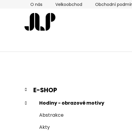
Přejít
O nás
Velkoobchod
Obchodní podmí
na
obsah
P
K
Přeskočit
E-SHOP
a
kategorie
o
t
s
Hodiny - obrazové motivy
e
t
g
Abstrakce
r
o
a
r
Akty
i