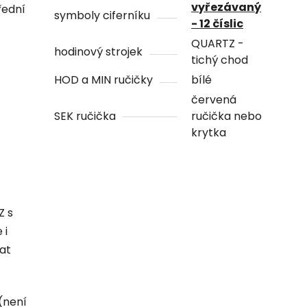
vyřezávaný
řední
symboly ciferníku
- 12 číslic
QUARTZ -
hodinový strojek
tichý chod
HOD a MIN ručičky
bílé
červená
SEK ručička
ručička nebo
krytka
Z s
 i
hat
(není