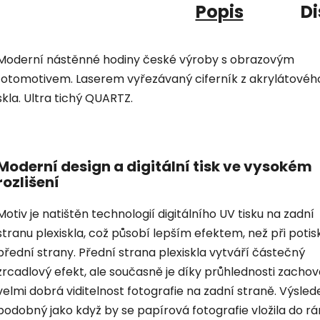
Popis
Di
Moderní nástěnné hodiny české výroby s obrazovým
fotomotivem. Laserem vyřezávaný ciferník z akrylátovéh
skla. Ultra tichý QUARTZ.
Moderní design a digitální tisk ve vysokém
rozlišení
Motiv je natištěn technologií digitálního UV tisku na zadní
stranu plexiskla, což působí lepším efektem, než při potis
přední strany. Přední strana plexiskla vytváří částečný
zrcadlový efekt, ale současně je díky průhlednosti zacho
velmi dobrá viditelnost fotografie na zadní straně. Výsled
podobný jako když by se papírová fotografie vložila do r