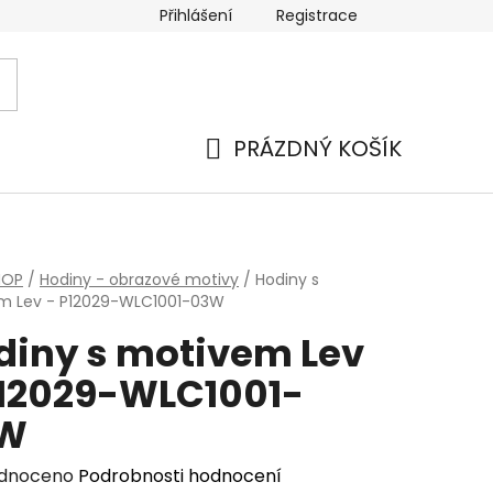
Přihlášení
Registrace
PRÁZDNÝ KOŠÍK
NÁKUPNÍ
KOŠÍK
HOP
/
Hodiny - obrazové motivy
/
Hodiny s
m Lev - P12029-WLC1001-03W
diny s motivem Lev
P12029-WLC1001-
W
rné
dnoceno
Podrobnosti hodnocení