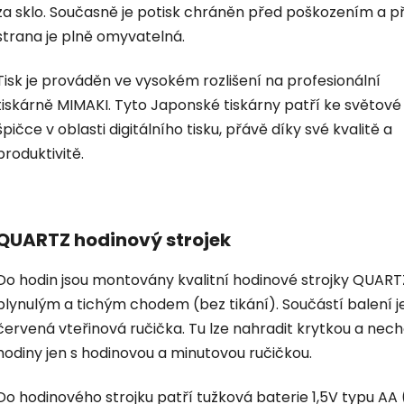
za sklo. Současně je potisk chráněn před poškozením a p
strana je plně omyvatelná.
Tisk je prováděn ve vysokém rozlišení na profesionální
tiskárně MIMAKI. Tyto Japonské tiskárny patří ke světové
špičce v oblasti digitálního tisku, přávě díky své kvalitě a
produktivitě.
QUARTZ hodinový strojek
Do hodin jsou montovány kvalitní hodinové strojky QUART
plynulým a tichým chodem (bez tikání). Součástí balení je
červená vteřinová ručička. Tu lze nahradit krytkou a nec
hodiny jen s hodinovou a minutovou ručičkou.
Do hodinového strojku patří tužková baterie 1,5V typu AA 