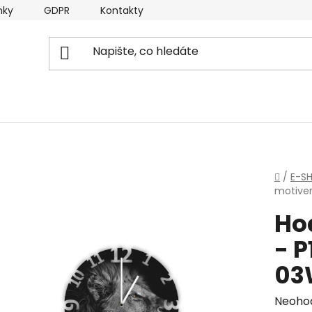
nky
GDPR
Kontakty
Domů
/
E-S
motive
Ho
- 
03
Průmě
Neoho