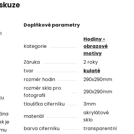
skuze
Doplňkové parametry
o
Hodiny -
Kategorie
obrazové
motivy
Záruka
2 roky
tvar
kulaté
rozměr hodin
290x290mm
rozměr skla pro
290x290mm
fotografii
ku
tloušťka ciferníku
3mm
akrylátové
vána
materiál
sklo
ek je
barva ciferníku
transparentní
ámu