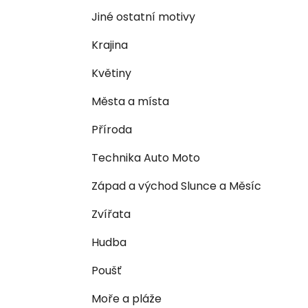
n
e
n
Jiné ostatní motivy
í
Krajina
p
a
Květiny
n
Města a místa
e
l
Příroda
Technika Auto Moto
Západ a východ Slunce a Měsíc
Zvířata
Hudba
Poušť
Moře a pláže