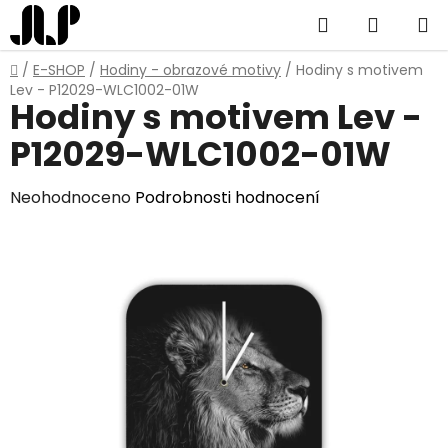
Přejít
Hledat
NÁKUP
na
obsah
KOŠÍK
Domů
/
E-SHOP
/
Hodiny - obrazové motivy
/
Hodiny s motivem
Lev - P12029-WLC1002-01W
Hodiny s motivem Lev -
P12029-WLC1002-01W
Průměrné
Neohodnoceno
Podrobnosti hodnocení
hodnocení
produktu
je
0,0
z
5
hvězdiček.