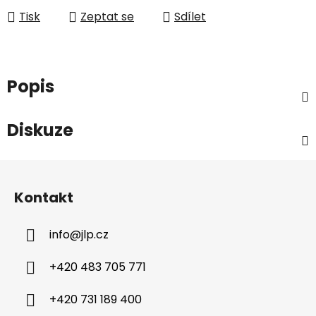
Tisk
Zeptat se
Sdílet
Popis
Diskuze
Z
á
Kontakt
p
a
info
@
jlp.cz
t
í
+420 483 705 771
+420 731 189 400