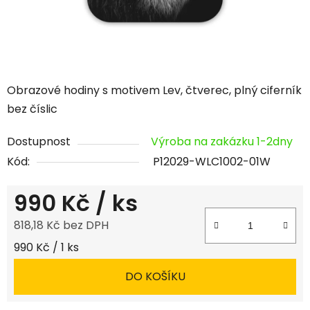
Obrazové hodiny s motivem Lev, čtverec, plný ciferník
bez číslic
Dostupnost
Výroba na zakázku 1-2dny
Kód:
P12029-WLC1002-01W
990 Kč
/ ks
818,18 Kč bez DPH
Měrná cena:
990 Kč / 1 ks
DO KOŠÍKU