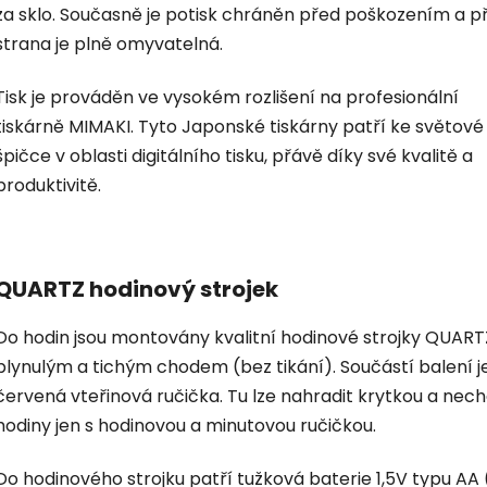
za sklo. Současně je potisk chráněn před poškozením a p
strana je plně omyvatelná.
Tisk je prováděn ve vysokém rozlišení na profesionální
tiskárně MIMAKI. Tyto Japonské tiskárny patří ke světové
špičce v oblasti digitálního tisku, přávě díky své kvalitě a
produktivitě.
QUARTZ hodinový strojek
Do hodin jsou montovány kvalitní hodinové strojky QUART
plynulým a tichým chodem (bez tikání). Součástí balení je
červená vteřinová ručička. Tu lze nahradit krytkou a nec
hodiny jen s hodinovou a minutovou ručičkou.
Do hodinového strojku patří tužková baterie 1,5V typu AA 