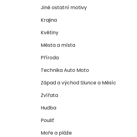
n
e
n
Jiné ostatní motivy
í
Krajina
p
a
Květiny
n
Města a místa
e
l
Příroda
Technika Auto Moto
Západ a východ Slunce a Měsíc
Zvířata
Hudba
Poušť
Moře a pláže