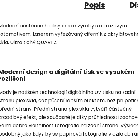
Popis
Di
Moderní nástěnné hodiny české výroby s obrazovým
fotomotivem. Laserem vyřezávaný ciferník z akrylátovéh
skla. Ultra tichý QUARTZ.
Moderní design a digitální tisk ve vysokém
rozlišení
Motiv je natištěn technologií digitálního UV tisku na zadní
stranu plexiskla, což působí lepším efektem, než při potis
přední strany. Přední strana plexiskla vytváří částečný
zrcadlový efekt, ale současně je díky průhlednosti zacho
velmi dobrá viditelnost fotografie na zadní straně. Výsled
podobný jako když by se papírová fotografie vložila do r