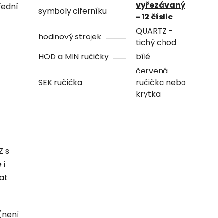
vyřezávaný
řední
symboly ciferníku
- 12 číslic
QUARTZ -
hodinový strojek
tichý chod
HOD a MIN ručičky
bílé
červená
SEK ručička
ručička nebo
krytka
Z s
 i
hat
(není