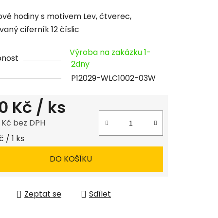
cení
vé hodiny s motivem Lev, čtverec,
tu
aný ciferník 12 číslic
Výroba na zakázku 1-
pnost
2dny
P12029-WLC1002-03W
ček.
0 Kč
/ ks
8 Kč bez DPH
 cena:
 / 1 ks
DO KOŠÍKU
Zeptat se
Sdílet