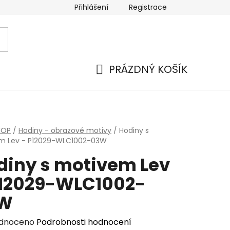
Přihlášení
Registrace
PRÁZDNÝ KOŠÍK
NÁKUPNÍ
KOŠÍK
HOP
/
Hodiny - obrazové motivy
/
Hodiny s
m Lev - P12029-WLC1002-03W
diny s motivem Lev
P12029-WLC1002-
W
rné
dnoceno
Podrobnosti hodnocení