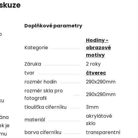
skuze
Doplňkové parametry
o
Hodiny -
Kategorie
obrazové
motivy
Záruka
2 roky
tvar
čtverec
rozměr hodin
290x290mm
rozměr skla pro
290x290mm
fotografii
ku
tloušťka ciferníku
3mm
akrylátové
vána
materiál
sklo
ek je
barva ciferníku
transparentní
ámu