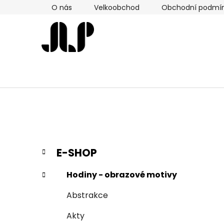
Přejít
O nás
Velkoobchod
Obchodní podmí
na
obsah
P
K
Přeskočit
E-SHOP
a
kategorie
o
t
s
Hodiny - obrazové motivy
e
t
g
Abstrakce
r
o
a
r
Akty
i