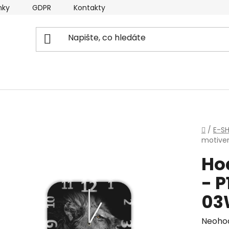
nky
GDPR
Kontakty
Domů
/
E-S
motive
Ho
- 
03
Průmě
Neoho