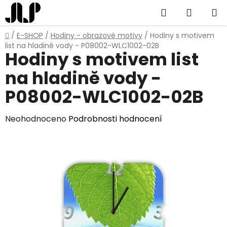
Přejít
Hledat
NÁKUP
na
obsah
KOŠÍK
Domů
/
E-SHOP
/
Hodiny - obrazové motivy
/
Hodiny s motivem
list na hladině vody - P08002-WLC1002-02B
Hodiny s motivem list
na hladině vody -
P08002-WLC1002-02B
Průměrné
Neohodnoceno
Podrobnosti hodnocení
hodnocení
produktu
je
0,0
z
5
hvězdiček.