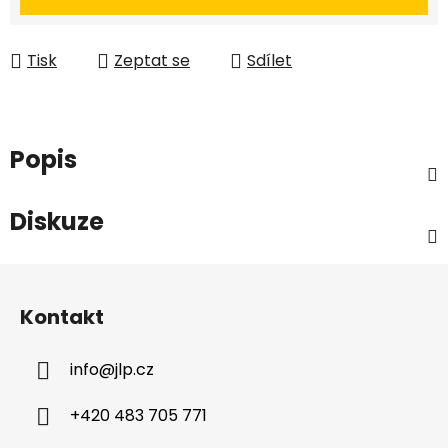
Tisk
Zeptat se
Sdílet
Popis
Diskuze
Z
á
Kontakt
p
a
info
@
jlp.cz
t
í
+420 483 705 771