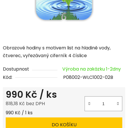
Obrazové hodiny s motivem list na hladině vody,
čtverec, vyřezávaný ciferník 4 číslice
Dostupnost
Výroba na zakázku 1-2dny
Kód:
P08002-WLC1002-02B
990 Kč
/ ks
818,18 Kč bez DPH
Měrná cena:
990 Kč / 1 ks
DO KOŠÍKU