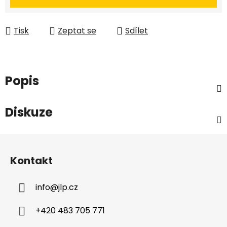
Tisk
Zeptat se
Sdílet
Popis
Diskuze
Z
á
Kontakt
p
a
info
@
jlp.cz
t
í
+420 483 705 771