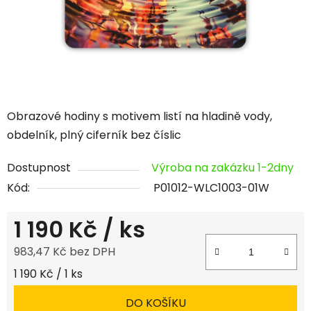
Obrazové hodiny s motivem listí na hladině vody,
obdelník, plný ciferník bez číslic
Dostupnost
Výroba na zakázku 1-2dny
Kód:
P01012-WLC1003-01W
1 190 Kč
/ ks
983,47 Kč bez DPH
Měrná cena:
1 190 Kč / 1 ks
DO KOŠÍKU