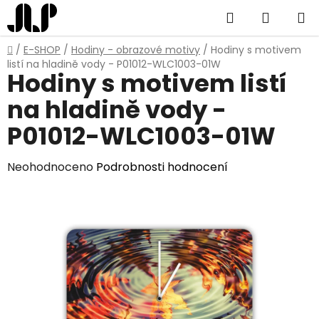
Přejít
Hledat
NÁKUP
na
obsah
KOŠÍK
Domů
/
E-SHOP
/
Hodiny - obrazové motivy
/
Hodiny s motivem
listí na hladině vody - P01012-WLC1003-01W
Hodiny s motivem listí
na hladině vody -
P01012-WLC1003-01W
Průměrné
Neohodnoceno
Podrobnosti hodnocení
hodnocení
produktu
je
0,0
z
5
hvězdiček.