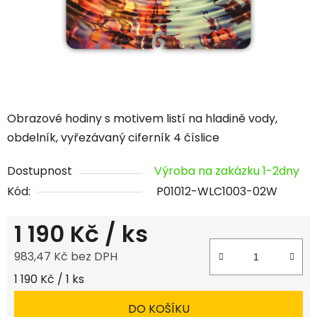
Obrazové hodiny s motivem listí na hladině vody,
obdelník, vyřezávaný ciferník 4 číslice
Dostupnost
Výroba na zakázku 1-2dny
Kód:
P01012-WLC1003-02W
1 190 Kč
/ ks
983,47 Kč bez DPH
Měrná cena:
1 190 Kč / 1 ks
DO KOŠÍKU