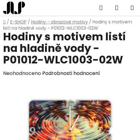
Přejít
Hledat
NÁKUP
na
obsah
KOŠÍK
Domů
/
E-SHOP
/
Hodiny - obrazové motivy
/
Hodiny s motivem
listí na hladině vody - P01012-WLC1003-02W
Hodiny s motivem listí
na hladině vody -
P01012-WLC1003-02W
Průměrné
Neohodnoceno
Podrobnosti hodnocení
hodnocení
produktu
je
0,0
z
5
hvězdiček.