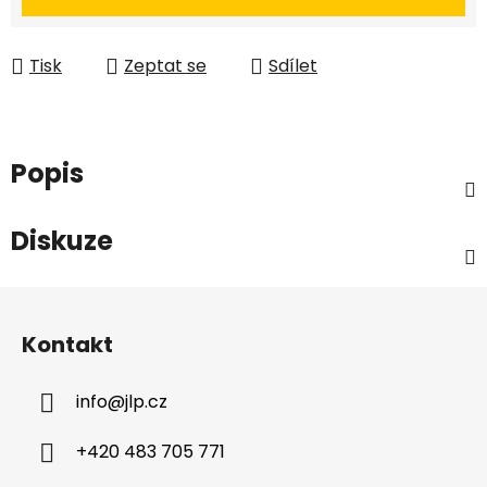
Tisk
Zeptat se
Sdílet
Popis
Diskuze
Z
á
Kontakt
p
a
info
@
jlp.cz
t
í
+420 483 705 771