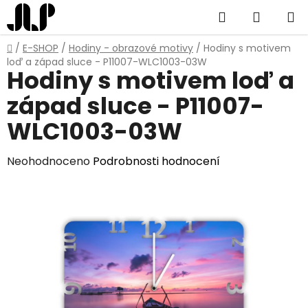
Přejít
Hledat
NÁKUP
na
obsah
KOŠÍK
Domů
/
E-SHOP
/
Hodiny - obrazové motivy
/
Hodiny s motivem
loď a západ sluce - P11007-WLC1003-03W
Hodiny s motivem loď a
západ sluce - P11007-
WLC1003-03W
Průměrné
Neohodnoceno
Podrobnosti hodnocení
hodnocení
produktu
je
0,0
z
5
hvězdiček.