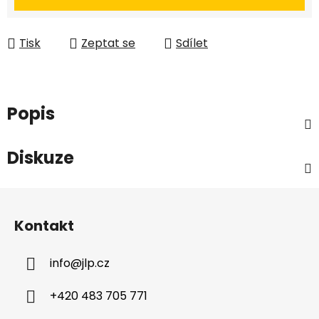
Tisk
Zeptat se
Sdílet
Popis
Diskuze
Z
á
Kontakt
p
a
info
@
jlp.cz
t
í
+420 483 705 771