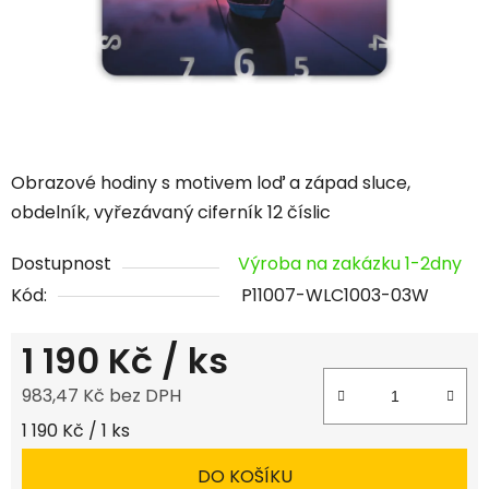
Obrazové hodiny s motivem loď a západ sluce,
obdelník, vyřezávaný ciferník 12 číslic
Dostupnost
Výroba na zakázku 1-2dny
Kód:
P11007-WLC1003-03W
1 190 Kč
/ ks
983,47 Kč bez DPH
Měrná cena:
1 190 Kč / 1 ks
DO KOŠÍKU