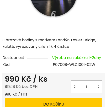
Obrazové hodiny s motivem Londýn Tower Bridge,
kulaté, vyřezávaný ciferník 4 číslice
Dostupnost
Výroba na zakázku 1-2dny
Kód:
P07008-WLC1001-02W
990 Kč
/ ks
818,18 Kč bez DPH
Měrná cena:
990 Kč / 1 ks
DO KOŠÍKU