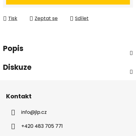
Tisk
Zeptat se
Sdílet
Popis
Diskuze
Z
á
Kontakt
p
a
info
@
jlp.cz
t
í
+420 483 705 771