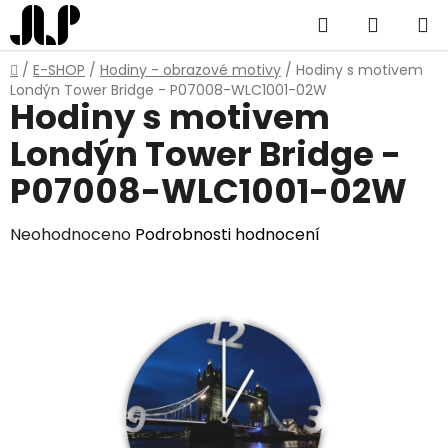
Přejít
Hledat
NÁKUP
na
obsah
KOŠÍK
Domů
/
E-SHOP
/
Hodiny - obrazové motivy
/
Hodiny s motivem
Londýn Tower Bridge - P07008-WLC1001-02W
Hodiny s motivem
Londýn Tower Bridge -
P07008-WLC1001-02W
Průměrné
Neohodnoceno
Podrobnosti hodnocení
hodnocení
produktu
je
0,0
z
5
hvězdiček.