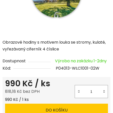
Obrazové hodiny s motivem louka se stromy, kulaté,
vyřezávaný ciferník 4 číslice
Dostupnost
Výroba na zakázku 1-2dny
Kód:
P04013-WLC1001-02W
990 Kč
/ ks
818,18 Kč bez DPH
Měrná cena:
990 Kč / 1 ks
DO KOŠÍKU