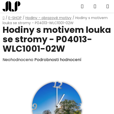
Přejít
Hledat
NÁKUP
na
obsah
KOŠÍK
Domů
/
E-SHOP
/
Hodiny - obrazové motivy
/
Hodiny s motivem
louka se stromy - P04013-WLC1001-02W
Hodiny s motivem louka
se stromy - P04013-
WLC1001-02W
Průměrné
Neohodnoceno
Podrobnosti hodnocení
hodnocení
produktu
je
0,0
z
5
hvězdiček.