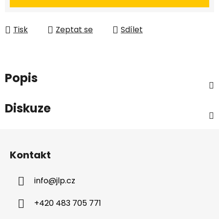
Tisk
Zeptat se
Sdílet
Popis
Diskuze
Z
á
Kontakt
p
a
info
@
jlp.cz
t
í
+420 483 705 771