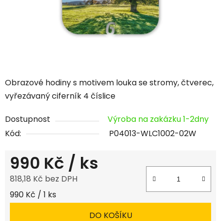
Obrazové hodiny s motivem louka se stromy, čtverec,
vyřezávaný ciferník 4 číslice
Dostupnost
Výroba na zakázku 1-2dny
Kód:
P04013-WLC1002-02W
990 Kč
/ ks
818,18 Kč bez DPH
Měrná cena:
990 Kč / 1 ks
DO KOŠÍKU