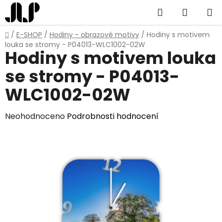
Přejít
Hledat
NÁKUP
na
obsah
KOŠÍK
Domů
/
E-SHOP
/
Hodiny - obrazové motivy
/
Hodiny s motivem
louka se stromy - P04013-WLC1002-02W
Hodiny s motivem louka
se stromy - P04013-
WLC1002-02W
Průměrné
Neohodnoceno
Podrobnosti hodnocení
hodnocení
produktu
je
0,0
z
5
hvězdiček.