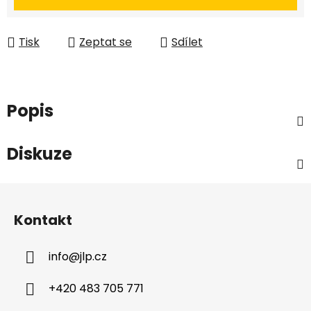
Tisk
Zeptat se
Sdílet
Popis
Diskuze
Z
á
Kontakt
p
a
info
@
jlp.cz
t
í
+420 483 705 771