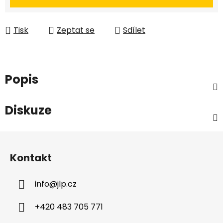
Tisk
Zeptat se
Sdílet
Popis
Diskuze
Z
á
Kontakt
p
a
info
@
jlp.cz
t
í
+420 483 705 771