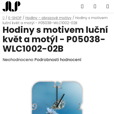
Přejít
Hledat
NÁKUP
na
obsah
KOŠÍK
Domů
/
E-SHOP
/
Hodiny - obrazové motivy
/
Hodiny s motivem
luční květ a motýl - P05038-WLC1002-02B
Hodiny s motivem luční
květ a motýl - P05038-
WLC1002-02B
Průměrné
Neohodnoceno
Podrobnosti hodnocení
hodnocení
produktu
je
0,0
z
5
hvězdiček.