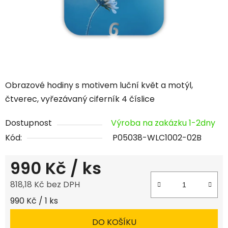
Obrazové hodiny s motivem luční květ a motýl,
čtverec, vyřezávaný ciferník 4 číslice
Dostupnost
Výroba na zakázku 1-2dny
Kód:
P05038-WLC1002-02B
990 Kč
/ ks
818,18 Kč bez DPH
Měrná cena:
990 Kč / 1 ks
DO KOŠÍKU