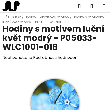
Přejít
Hledat
NÁKUP
na
obsah
KOŠÍK
Domů
/
E-SHOP
/
Hodiny - obrazové motivy
/
Hodiny s motivem
luční květ modrý - P05033-WLC1001-01B
Hodiny s motivem luční
květ modrý - P05033-
WLC1001-01B
Průměrné
Neohodnoceno
Podrobnosti hodnocení
hodnocení
produktu
je
0,0
z
5
hvězdiček.