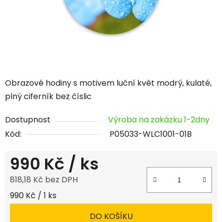
Obrazové hodiny s motivem luční květ modrý, kulaté,
plný ciferník bez číslic
Dostupnost
Výroba na zakázku 1-2dny
Kód:
P05033-WLC1001-01B
990 Kč
/ ks
818,18 Kč bez DPH
Měrná cena:
990 Kč / 1 ks
DO KOŠÍKU