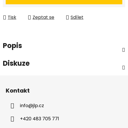
Tisk
Zeptat se
Sdílet
Popis
Diskuze
Z
á
Kontakt
p
a
info
@
jlp.cz
t
í
+420 483 705 771