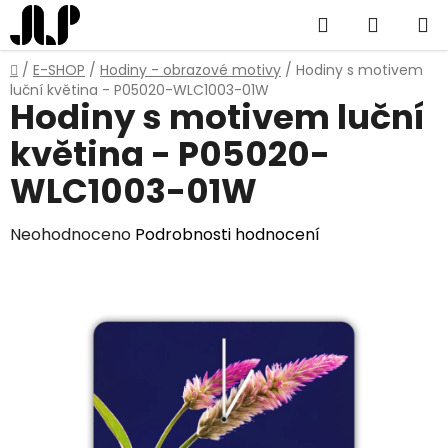
Přejít
Hledat
NÁKUP
na
obsah
KOŠÍK
Domů
/
E-SHOP
/
Hodiny - obrazové motivy
/
Hodiny s motivem
luční květina - P05020-WLC1003-01W
Hodiny s motivem luční
květina - P05020-
WLC1003-01W
Průměrné
Neohodnoceno
Podrobnosti hodnocení
hodnocení
produktu
je
0,0
z
5
hvězdiček.