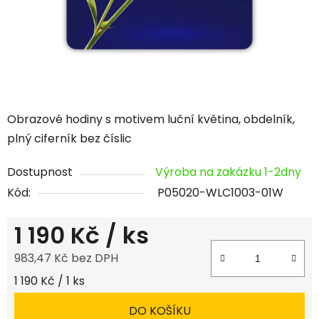
Obrazové hodiny s motivem luční květina, obdelník,
plný ciferník bez číslic
Dostupnost
Výroba na zakázku 1-2dny
Kód:
P05020-WLC1003-01W
1 190 Kč
/ ks
983,47 Kč bez DPH
Měrná cena:
1 190 Kč / 1 ks
DO KOŠÍKU