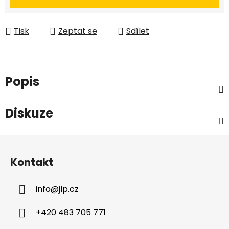
Tisk
Zeptat se
Sdílet
Popis
Diskuze
Z
á
Kontakt
p
a
info
@
jlp.cz
t
í
+420 483 705 771