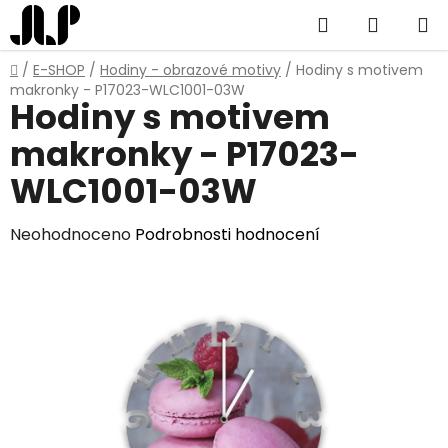
Přejít
Hledat
NÁKUP
na
obsah
KOŠÍK
Domů
/
E-SHOP
/
Hodiny - obrazové motivy
/
Hodiny s motivem
makronky - P17023-WLC1001-03W
Hodiny s motivem
makronky - P17023-
WLC1001-03W
Průměrné
Neohodnoceno
Podrobnosti hodnocení
hodnocení
produktu
je
0,0
z
5
hvězdiček.