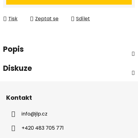
Tisk
Zeptat se
Sdílet
Popis
Diskuze
Z
á
Kontakt
p
a
info
@
jlp.cz
t
í
+420 483 705 771