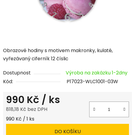
Obrazové hodiny s motivem makronky, kulaté,
vyřezávaný ciferník 12 číslic
Dostupnost
Výroba na zakázku 1-2dny
Kód:
P17023-WLC1001-03W
990 Kč
/ ks
818,18 Kč bez DPH
Měrná cena:
990 Kč / 1 ks
DO KOŠÍKU