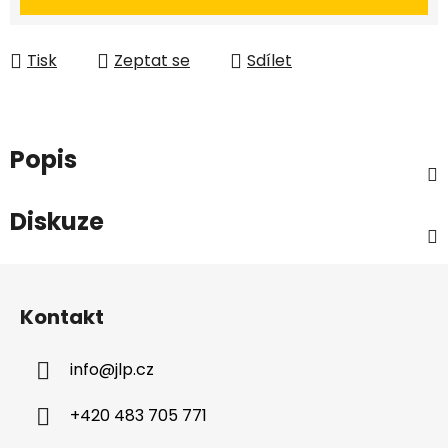
Tisk
Zeptat se
Sdílet
Popis
Diskuze
Z
á
Kontakt
p
a
info
@
jlp.cz
t
í
+420 483 705 771