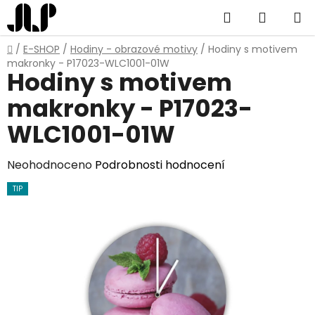
Přejít
Hledat
NÁKUP
na
obsah
KOŠÍK
Domů
/
E-SHOP
/
Hodiny - obrazové motivy
/
Hodiny s motivem
makronky - P17023-WLC1001-01W
Hodiny s motivem
makronky - P17023-
WLC1001-01W
Průměrné
Neohodnoceno
Podrobnosti hodnocení
hodnocení
TIP
produktu
je
0,0
z
5
hvězdiček.