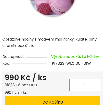
Obrazové hodiny s motivem makronky, kulaté, plný
ciferník bez číslic
Dostupnost
Výroba na zakázku 1-2dny
Kód:
P17023-WLC1001-01W
990 Kč
/ ks
818,18 Kč bez DPH
Měrná cena:
990 Kč / 1 ks
DO KOŠÍKU