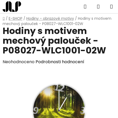
Přejít
Hledat
NÁKUP
na
obsah
KOŠÍK
Domů
/
E-SHOP
/
Hodiny - obrazové motivy
/
Hodiny s motivem
mechový palouček - P08027-WLC1001-02W
Hodiny s motivem
mechový palouček -
P08027-WLC1001-02W
Průměrné
Neohodnoceno
Podrobnosti hodnocení
hodnocení
produktu
je
0,0
z
5
hvězdiček.