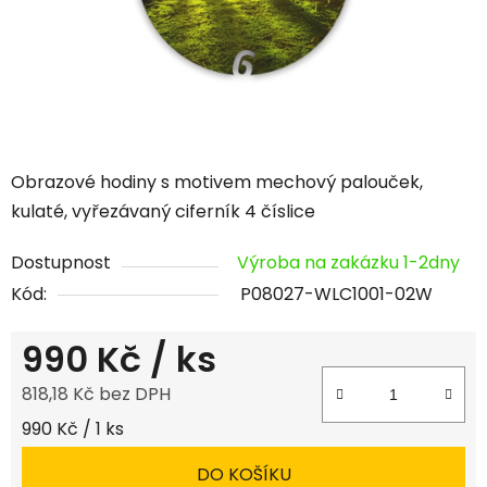
Obrazové hodiny s motivem mechový palouček,
kulaté, vyřezávaný ciferník 4 číslice
Dostupnost
Výroba na zakázku 1-2dny
Kód:
P08027-WLC1001-02W
990 Kč
/ ks
818,18 Kč bez DPH
Měrná cena:
990 Kč / 1 ks
DO KOŠÍKU