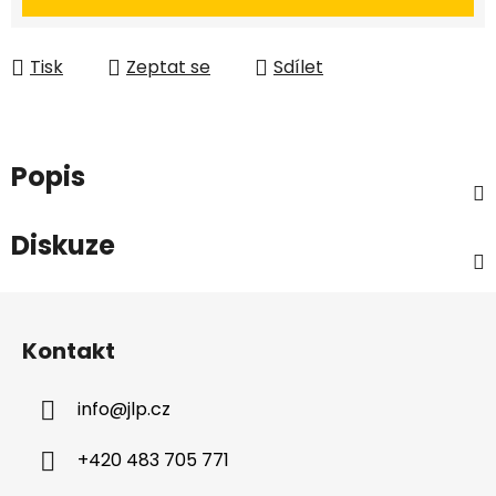
Tisk
Zeptat se
Sdílet
Popis
Diskuze
Z
á
Kontakt
p
a
info
@
jlp.cz
t
í
+420 483 705 771