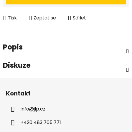
Tisk
Zeptat se
Sdílet
Popis
Diskuze
Z
á
Kontakt
p
a
info
@
jlp.cz
t
í
+420 483 705 771