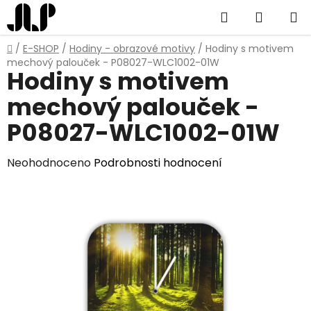
Přejít
Hledat
NÁKUP
na
obsah
KOŠÍK
Domů
/
E-SHOP
/
Hodiny - obrazové motivy
/
Hodiny s motivem
mechový palouček - P08027-WLC1002-01W
Hodiny s motivem
mechový palouček -
P08027-WLC1002-01W
Průměrné
Neohodnoceno
Podrobnosti hodnocení
hodnocení
produktu
je
0,0
z
5
hvězdiček.