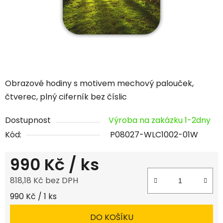
Obrazové hodiny s motivem mechový palouček,
čtverec, plný ciferník bez číslic
Dostupnost
Výroba na zakázku 1-2dny
Kód:
P08027-WLC1002-01W
990 Kč
/ ks
818,18 Kč bez DPH
Měrná cena:
990 Kč / 1 ks
DO KOŠÍKU