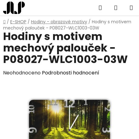
Přejít
Hledat
NÁKUP
na
obsah
KOŠÍK
Domů
/
E-SHOP
/
Hodiny - obrazové motivy
/
Hodiny s motivem
mechový palouček - P08027-WLC1003-03W
Hodiny s motivem
mechový palouček -
P08027-WLC1003-03W
Průměrné
Neohodnoceno
Podrobnosti hodnocení
hodnocení
produktu
je
0,0
z
5
hvězdiček.