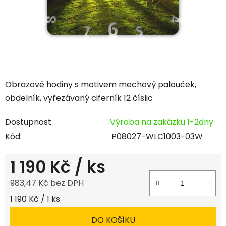
Obrazové hodiny s motivem mechový palouček,
obdelník, vyřezávaný ciferník 12 číslic
Dostupnost
Výroba na zakázku 1-2dny
Kód:
P08027-WLC1003-03W
1 190 Kč
/ ks
983,47 Kč bez DPH
Měrná cena:
1 190 Kč / 1 ks
DO KOŠÍKU