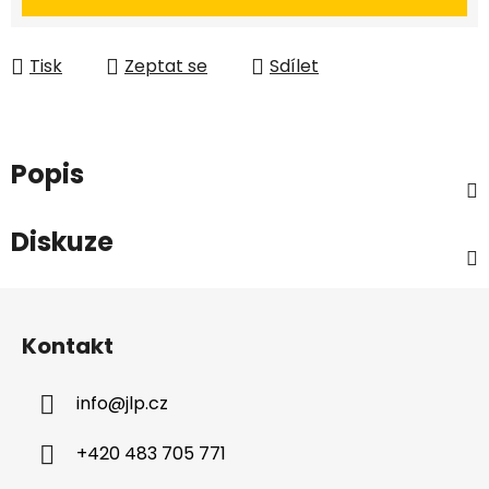
Tisk
Zeptat se
Sdílet
Popis
Diskuze
Z
á
Kontakt
p
a
info
@
jlp.cz
t
í
+420 483 705 771