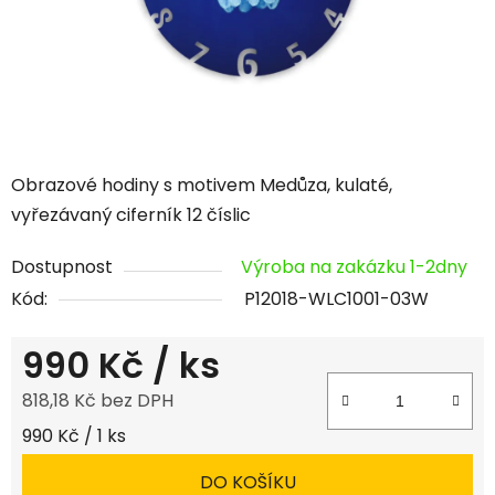
Obrazové hodiny s motivem Medůza, kulaté,
vyřezávaný ciferník 12 číslic
Dostupnost
Výroba na zakázku 1-2dny
Kód:
P12018-WLC1001-03W
990 Kč
/ ks
818,18 Kč bez DPH
Měrná cena:
990 Kč / 1 ks
DO KOŠÍKU