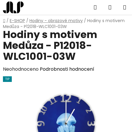
Přejít
Hledat
NÁKUP
na
obsah
KOŠÍK
Domů
/
E-SHOP
/
Hodiny - obrazové motivy
/
Hodiny s motivem
Medůza - P12018-WLC1001-03W
Hodiny s motivem
Medůza - P12018-
WLC1001-03W
Průměrné
Neohodnoceno
Podrobnosti hodnocení
hodnocení
TIP
produktu
je
0,0
z
5
hvězdiček.