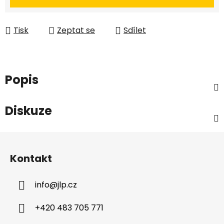
Tisk
Zeptat se
Sdílet
Popis
Diskuze
Z
á
Kontakt
p
a
info
@
jlp.cz
t
í
+420 483 705 771