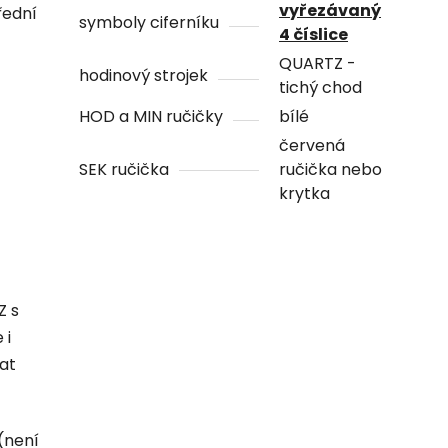
vyřezávaný
řední
symboly ciferníku
4 číslice
QUARTZ -
hodinový strojek
tichý chod
HOD a MIN ručičky
bílé
červená
SEK ručička
ručička nebo
krytka
Z s
 i
hat
(není