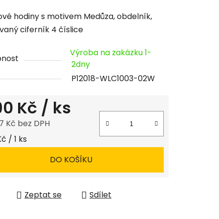
cení
vé hodiny s motivem Medůza, obdelník,
tu
vaný ciferník 4 číslice
Výroba na zakázku 1-
pnost
2dny
P12018-WLC1003-02W
ček.
190 Kč
/ ks
7 Kč bez DPH
 cena:
Kč / 1 ks
DO KOŠÍKU
Zeptat se
Sdílet