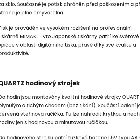
za sklo. Současně je potisk chráněn před poškozením a p
strana je plně omyvatelná.
Tisk je prováděn ve vysokém rozlišení na profesionální
tiskárně MIMAKI. Tyto Japonské tiskárny patří ke světové
špičce v oblasti digitálního tisku, přávě díky své kvalitě a
produktivitě.
QUARTZ hodinový strojek
Do hodin jsou montovány kvalitní hodinové strojky QUART
plynulým a tichým chodem (bez tikání). Součástí balení je
červená vteřinová ručička. Tu lze nahradit krytkou a nec
hodiny jen s hodinovou a minutovou ručičkou.
Do hodinového strojku patří tužková baterie 1,5V typu AA 