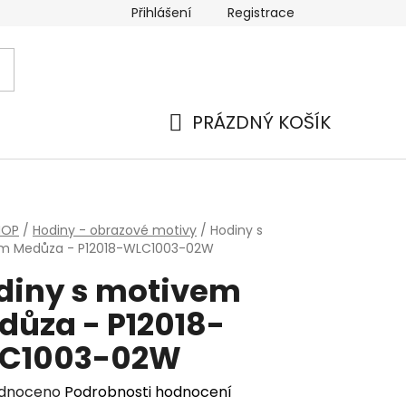
Přihlášení
Registrace
PRÁZDNÝ KOŠÍK
NÁKUPNÍ
KOŠÍK
HOP
/
Hodiny - obrazové motivy
/
Hodiny s
m Medůza - P12018-WLC1003-02W
diny s motivem
důza - P12018-
C1003-02W
rné
dnoceno
Podrobnosti hodnocení