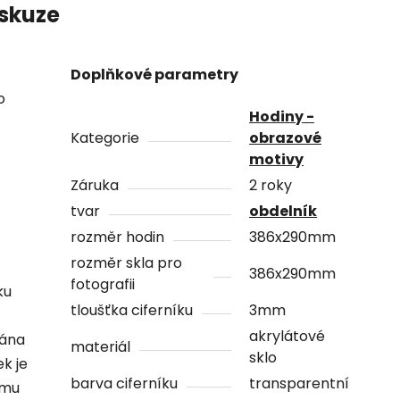
skuze
Doplňkové parametry
o
Hodiny -
Kategorie
obrazové
motivy
Záruka
2 roky
tvar
obdelník
rozměr hodin
386x290mm
rozměr skla pro
386x290mm
fotografii
ku
tloušťka ciferníku
3mm
akrylátové
vána
materiál
sklo
ek je
barva ciferníku
transparentní
ámu