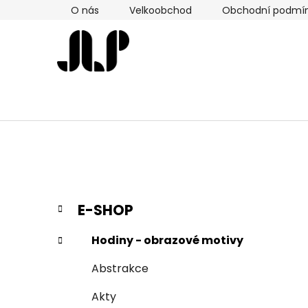
Přejít
O nás
Velkoobchod
Obchodní podmí
na
obsah
P
K
Přeskočit
E-SHOP
a
kategorie
o
t
s
Hodiny - obrazové motivy
e
t
g
Abstrakce
r
o
a
r
Akty
i