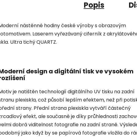
Popis
Di
Moderní nástěnné hodiny české výroby s obrazovým
fotomotivem. Laserem vyřezávaný ciferník z akrylátovéh
skla. Ultra tichý QUARTZ.
Moderní design a digitální tisk ve vysokém
rozlišení
Motiv je natištěn technologií digitálního UV tisku na zadní
stranu plexiskla, což působí lepším efektem, než při potis
přední strany. Přední strana plexiskla vytváří částečný
zrcadlový efekt, ale současně je díky průhlednosti zacho
velmi dobrá viditelnost fotografie na zadní straně. Výsled
podobný jako když by se papírová fotografie vložila do r