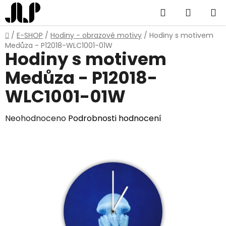
Přejít
Hledat
NÁKUP
na
obsah
KOŠÍK
Domů
/
E-SHOP
/
Hodiny - obrazové motivy
/
Hodiny s motivem
Medůza - P12018-WLC1001-01W
Hodiny s motivem
Medůza - P12018-
WLC1001-01W
Průměrné
Neohodnoceno
Podrobnosti hodnocení
hodnocení
produktu
je
0,0
z
5
hvězdiček.