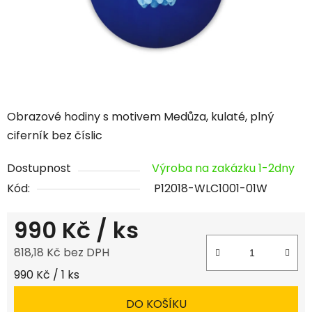
Obrazové hodiny s motivem Medůza, kulaté, plný
ciferník bez číslic
Dostupnost
Výroba na zakázku 1-2dny
Kód:
P12018-WLC1001-01W
990 Kč
/ ks
818,18 Kč bez DPH
Měrná cena:
990 Kč / 1 ks
DO KOŠÍKU