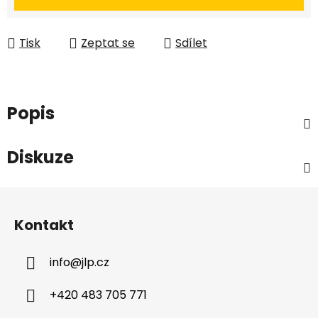
Tisk
Zeptat se
Sdílet
Popis
Diskuze
Z
á
Kontakt
p
a
info
@
jlp.cz
t
í
+420 483 705 771