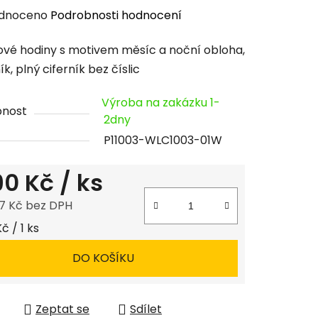
rné
dnoceno
Podrobnosti hodnocení
cení
vé hodiny s motivem měsíc a noční obloha,
tu
k, plný ciferník bez číslic
Výroba na zakázku 1-
pnost
2dny
P11003-WLC1003-01W
ček.
190 Kč
/ ks
7 Kč bez DPH
 cena:
Kč / 1 ks
DO KOŠÍKU
Zeptat se
Sdílet