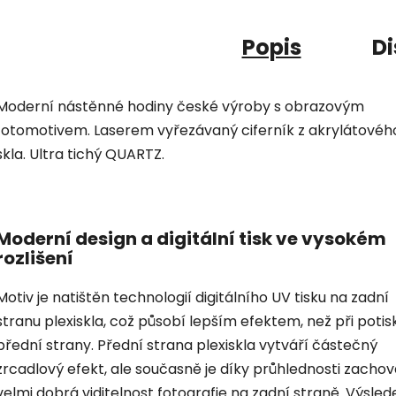
Popis
Di
Moderní nástěnné hodiny české výroby s obrazovým
fotomotivem. Laserem vyřezávaný ciferník z akrylátovéh
skla. Ultra tichý QUARTZ.
Moderní design a digitální tisk ve vysokém
rozlišení
Motiv je natištěn technologií digitálního UV tisku na zadní
stranu plexiskla, což působí lepším efektem, než při potis
přední strany. Přední strana plexiskla vytváří částečný
zrcadlový efekt, ale současně je díky průhlednosti zacho
velmi dobrá viditelnost fotografie na zadní straně. Výsled