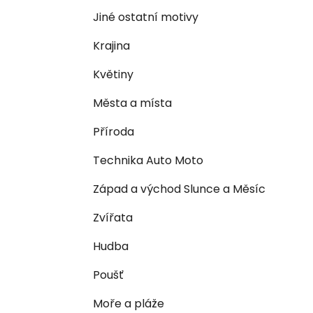
n
e
n
Jiné ostatní motivy
í
Krajina
p
a
Květiny
n
Města a místa
e
l
Příroda
Technika Auto Moto
Západ a východ Slunce a Měsíc
Zvířata
Hudba
Poušť
Moře a pláže