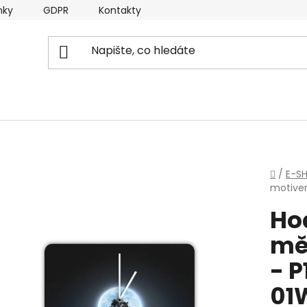
nky
GDPR
Kontakty
Domů
/
E-S
motive
Ho
mě
- 
01