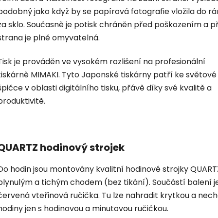
podobný jako když by se papírová fotografie vložila do r
za sklo. Současně je potisk chráněn před poškozením a p
strana je plně omyvatelná.
Tisk je prováděn ve vysokém rozlišení na profesionální
tiskárně MIMAKI. Tyto Japonské tiskárny patří ke světové
špičce v oblasti digitálního tisku, přávě díky své kvalitě a
produktivitě.
QUARTZ hodinový strojek
Do hodin jsou montovány kvalitní hodinové strojky QUART
plynulým a tichým chodem (bez tikání). Součástí balení je
červená vteřinová ručička. Tu lze nahradit krytkou a nec
hodiny jen s hodinovou a minutovou ručičkou.