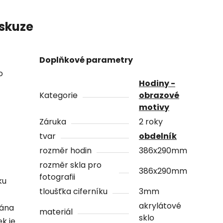
skuze
Doplňkové parametry
o
Hodiny -
Kategorie
obrazové
motivy
Záruka
2 roky
tvar
obdelník
rozměr hodin
386x290mm
rozměr skla pro
386x290mm
fotografii
ku
tloušťka ciferníku
3mm
akrylátové
vána
materiál
sklo
ek je