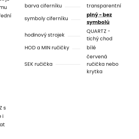
barva ciferníku
transparentní
ámu
plný - bez
řední
symboly ciferníku
symbolů
QUARTZ -
hodinový strojek
tichý chod
HOD a MIN ručičky
bílé
červená
SEK ručička
ručička nebo
krytka
Z s
 i
hat