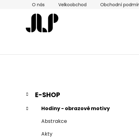
Přejít
O nás
Velkoobchod
Obchodní podmí
na
obsah
P
K
Přeskočit
E-SHOP
a
kategorie
o
t
s
Hodiny - obrazové motivy
e
t
g
Abstrakce
r
o
a
r
Akty
i