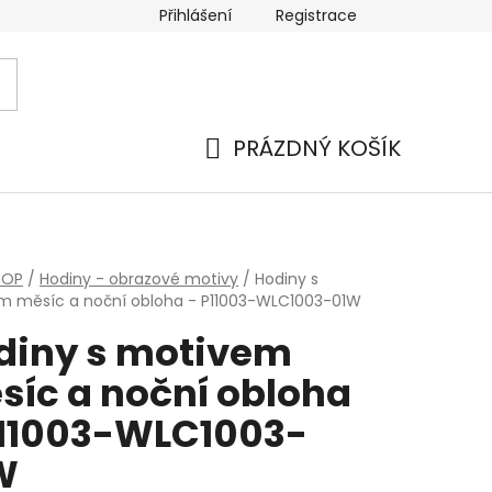
Přihlášení
Registrace
PRÁZDNÝ KOŠÍK
NÁKUPNÍ
KOŠÍK
HOP
/
Hodiny - obrazové motivy
/
Hodiny s
m měsíc a noční obloha - P11003-WLC1003-01W
diny s motivem
síc a noční obloha
P11003-WLC1003-
W