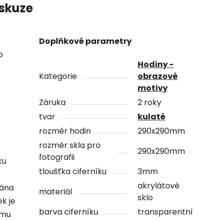
skuze
Doplňkové parametry
o
Hodiny -
Kategorie
obrazové
motivy
Záruka
2 roky
tvar
kulaté
rozměr hodin
290x290mm
rozměr skla pro
290x290mm
fotografii
ku
tloušťka ciferníku
3mm
akrylátové
vána
materiál
sklo
ek je
barva ciferníku
transparentní
ámu