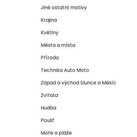
n
e
n
Jiné ostatní motivy
í
Krajina
p
a
Květiny
n
Města a místa
e
l
Příroda
Technika Auto Moto
Západ a východ Slunce a Měsíc
Zvířata
Hudba
Poušť
Moře a pláže