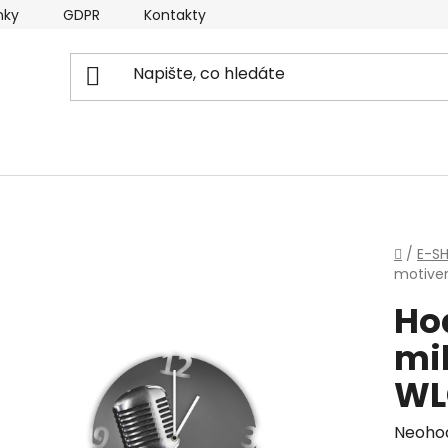
nky
GDPR
Kontakty
Domů
/
E-S
motive
Ho
mi
WL
Průmě
Neoho