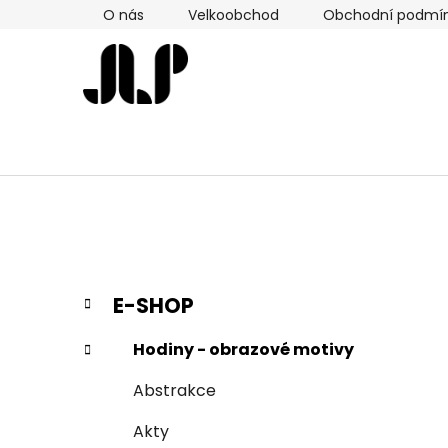
Přejít
O nás
Velkoobchod
Obchodní podmí
na
obsah
P
K
Přeskočit
E-SHOP
a
kategorie
o
t
s
Hodiny - obrazové motivy
e
t
g
Abstrakce
r
o
a
r
Akty
i