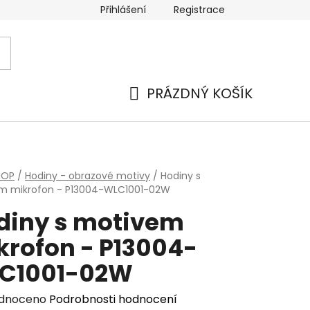
Přihlášení
Registrace
PRÁZDNÝ KOŠÍK
NÁKUPNÍ
KOŠÍK
HOP
/
Hodiny - obrazové motivy
/
Hodiny s
m mikrofon - P13004-WLC1001-02W
diny s motivem
krofon - P13004-
C1001-02W
rné
dnoceno
Podrobnosti hodnocení