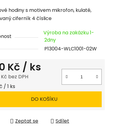
cení
vé hodiny s motivem mikrofon, kulaté,
tu
vaný ciferník 4 číslice
Výroba na zakázku 1-
pnost
2dny
P13004-WLC1001-02W
ček.
0 Kč
/ ks
8 Kč bez DPH
 cena:
 / 1 ks
DO KOŠÍKU
Zeptat se
Sdílet