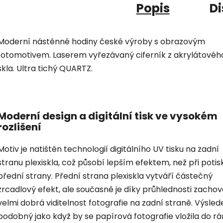
Popis
Di
Moderní nástěnné hodiny české výroby s obrazovým
fotomotivem. Laserem vyřezávaný ciferník z akrylátovéh
skla. Ultra tichý QUARTZ.
Moderní design a digitální tisk ve vysokém
rozlišení
Motiv je natištěn technologií digitálního UV tisku na zadní
stranu plexiskla, což působí lepším efektem, než při potis
přední strany. Přední strana plexiskla vytváří částečný
zrcadlový efekt, ale současně je díky průhlednosti zacho
velmi dobrá viditelnost fotografie na zadní straně. Výsled
podobný jako když by se papírová fotografie vložila do r