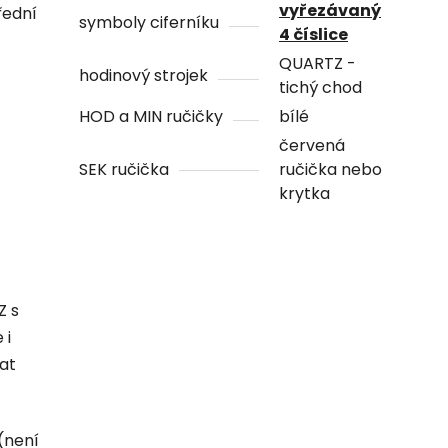
vyřezávaný
řední
symboly ciferníku
4 číslice
QUARTZ -
hodinový strojek
tichý chod
HOD a MIN ručičky
bílé
červená
SEK ručička
ručička nebo
krytka
Z s
 i
hat
(není