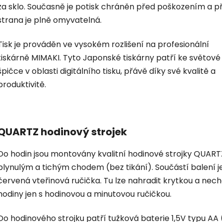
za sklo. Současně je potisk chráněn před poškozením a p
strana je plně omyvatelná.
Tisk je prováděn ve vysokém rozlišení na profesionální
tiskárně MIMAKI. Tyto Japonské tiskárny patří ke světové
špičce v oblasti digitálního tisku, přávě díky své kvalitě a
produktivitě.
QUARTZ hodinový strojek
Do hodin jsou montovány kvalitní hodinové strojky QUART
plynulým a tichým chodem (bez tikání). Součástí balení je
červená vteřinová ručička. Tu lze nahradit krytkou a nec
hodiny jen s hodinovou a minutovou ručičkou.
Do hodinového strojku patří tužková baterie 1,5V typu AA 