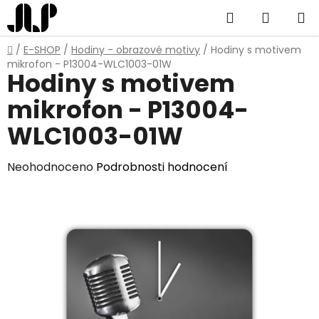
Přejít
Hledat
NÁKUP
na
obsah
KOŠÍK
Domů
/
E-SHOP
/
Hodiny - obrazové motivy
/
Hodiny s motivem
mikrofon - P13004-WLC1003-01W
Hodiny s motivem
mikrofon - P13004-
WLC1003-01W
Průměrné
Neohodnoceno
Podrobnosti hodnocení
hodnocení
produktu
je
0,0
z
5
hvězdiček.