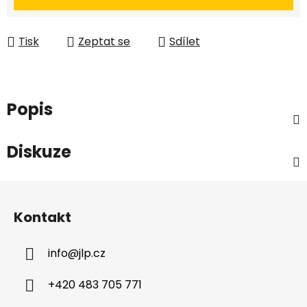
Tisk
Zeptat se
Sdílet
Popis
Diskuze
Z
á
Kontakt
p
a
info
@
jlp.cz
t
í
+420 483 705 771