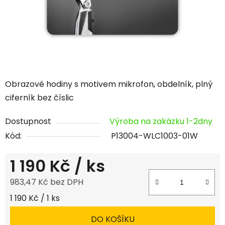
Obrazové hodiny s motivem mikrofon, obdelník, plný
ciferník bez číslic
Dostupnost
Výroba na zakázku 1-2dny
Kód:
P13004-WLC1003-01W
1 190 Kč
/ ks
983,47 Kč bez DPH
Měrná cena:
1 190 Kč / 1 ks
DO KOŠÍKU