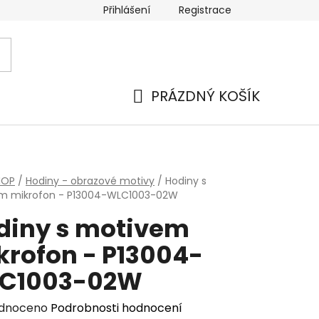
Přihlášení
Registrace
PRÁZDNÝ KOŠÍK
NÁKUPNÍ
KOŠÍK
HOP
/
Hodiny - obrazové motivy
/
Hodiny s
m mikrofon - P13004-WLC1003-02W
diny s motivem
krofon - P13004-
C1003-02W
rné
dnoceno
Podrobnosti hodnocení