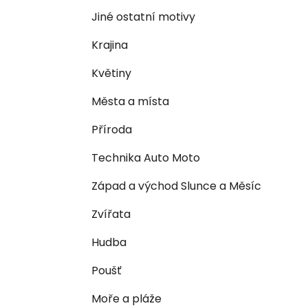
n
e
n
Jiné ostatní motivy
í
Krajina
p
a
Květiny
n
Města a místa
e
l
Příroda
Technika Auto Moto
Západ a východ Slunce a Měsíc
Zvířata
Hudba
Poušť
Moře a pláže