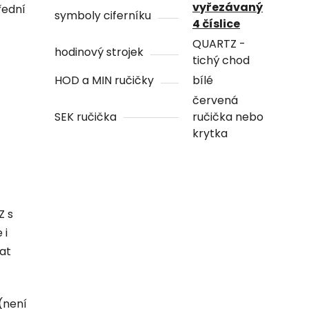
vyřezávaný
řední
symboly ciferníku
4 číslice
QUARTZ -
hodinový strojek
tichý chod
HOD a MIN ručičky
bílé
červená
SEK ručička
ručička nebo
krytka
Z s
 i
hat
(není