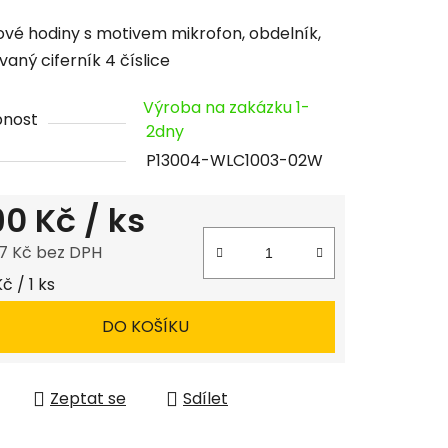
cení
vé hodiny s motivem mikrofon, obdelník,
tu
vaný ciferník 4 číslice
Výroba na zakázku 1-
pnost
2dny
P13004-WLC1003-02W
ček.
190 Kč
/ ks
7 Kč bez DPH
 cena:
Kč / 1 ks
DO KOŠÍKU
Zeptat se
Sdílet