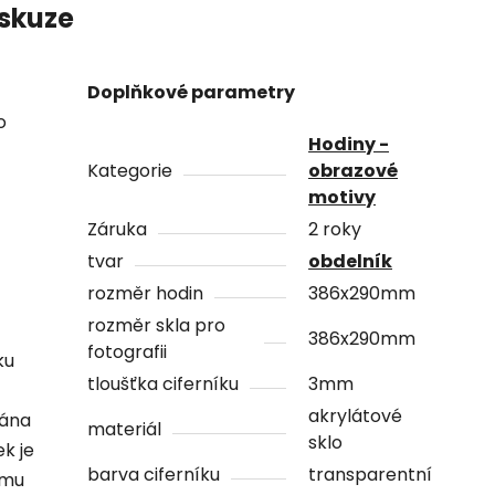
skuze
Doplňkové parametry
o
Hodiny -
Kategorie
obrazové
motivy
Záruka
2 roky
tvar
obdelník
rozměr hodin
386x290mm
rozměr skla pro
386x290mm
fotografii
ku
tloušťka ciferníku
3mm
akrylátové
vána
materiál
sklo
ek je
barva ciferníku
transparentní
ámu