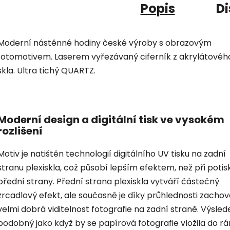
Popis
Di
Moderní nástěnné hodiny české výroby s obrazovým
fotomotivem. Laserem vyřezávaný ciferník z akrylátovéh
skla. Ultra tichý QUARTZ.
Moderní design a digitální tisk ve vysokém
rozlišení
Motiv je natištěn technologií digitálního UV tisku na zadní
stranu plexiskla, což působí lepším efektem, než při potis
přední strany. Přední strana plexiskla vytváří částečný
zrcadlový efekt, ale současně je díky průhlednosti zacho
velmi dobrá viditelnost fotografie na zadní straně. Výsled
podobný jako když by se papírová fotografie vložila do r