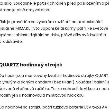
za sklo. Současně je potisk chráněn před poškozením a p
strana je plně omyvatelná.
Tisk je prováděn ve vysokém rozlišení na profesionální
tiskárně MIMAKI. Tyto Japonské tiskárny patří ke světové
špičce v oblasti digitálního tisku, přávě díky své kvalitě a
produktivitě.
QUARTZ hodinový strojek
Do hodin jsou montovány kvalitní hodinové strojky QUART
plynulým a tichým chodem (bez tikání). Součástí balení je
červená vteřinová ručička. Tu lze nahradit krytkou a nec
hodiny jen s hodinovou a minutovou ručičkou.
Do hodinového strojku patří tužková baterie 1,5V typu AA 