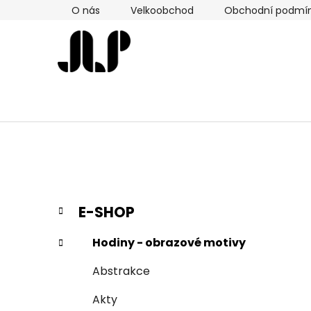
Přejít
O nás
Velkoobchod
Obchodní podmí
na
obsah
P
K
Přeskočit
E-SHOP
a
kategorie
o
t
s
Hodiny - obrazové motivy
e
t
g
Abstrakce
r
o
a
r
Akty
i