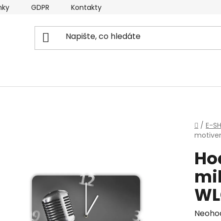
nky
GDPR
Kontakty
Domů
/
E-S
motive
Ho
mi
WL
Průmě
Neoho