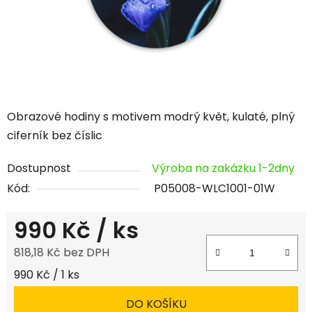
Obrazové hodiny s motivem modrý květ, kulaté, plný
ciferník bez číslic
Dostupnost
Výroba na zakázku 1-2dny
Kód:
P05008-WLC1001-01W
990 Kč
/ ks
818,18 Kč bez DPH
Měrná cena:
990 Kč / 1 ks
DO KOŠÍKU