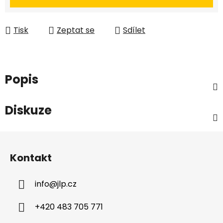
Tisk
Zeptat se
Sdílet
Popis
Diskuze
Z
á
Kontakt
p
a
info
@
jlp.cz
t
í
+420 483 705 771