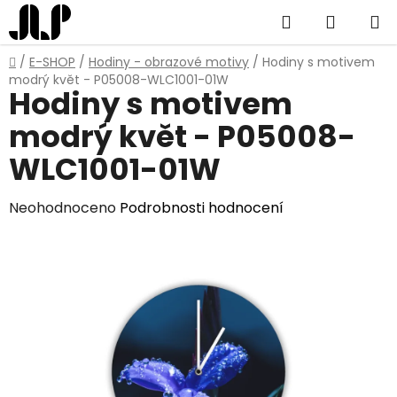
Přejít
Hledat
NÁKUP
na
obsah
KOŠÍK
Domů
/
E-SHOP
/
Hodiny - obrazové motivy
/
Hodiny s motivem
modrý květ - P05008-WLC1001-01W
Hodiny s motivem
modrý květ - P05008-
WLC1001-01W
Průměrné
Neohodnoceno
Podrobnosti hodnocení
hodnocení
produktu
je
0,0
z
5
hvězdiček.