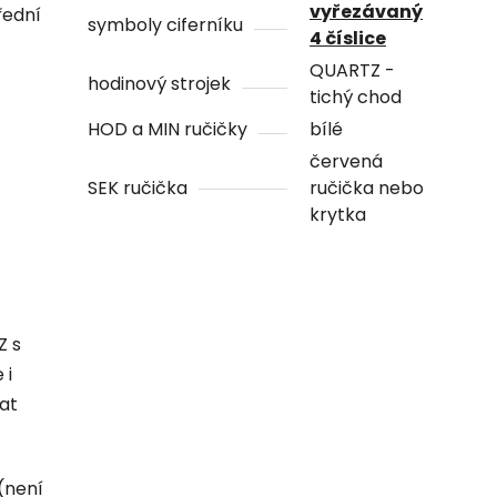
vyřezávaný
řední
symboly ciferníku
4 číslice
QUARTZ -
hodinový strojek
tichý chod
HOD a MIN ručičky
bílé
červená
SEK ručička
ručička nebo
krytka
Z s
 i
hat
(není