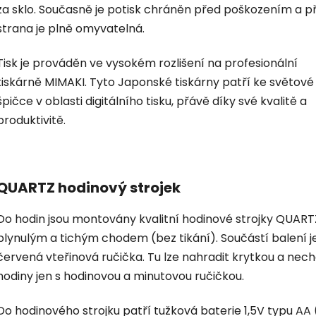
za sklo. Současně je potisk chráněn před poškozením a p
strana je plně omyvatelná.
Tisk je prováděn ve vysokém rozlišení na profesionální
tiskárně MIMAKI. Tyto Japonské tiskárny patří ke světové
špičce v oblasti digitálního tisku, přávě díky své kvalitě a
produktivitě.
QUARTZ hodinový strojek
Do hodin jsou montovány kvalitní hodinové strojky QUART
plynulým a tichým chodem (bez tikání). Součástí balení je
červená vteřinová ručička. Tu lze nahradit krytkou a nec
hodiny jen s hodinovou a minutovou ručičkou.
Do hodinového strojku patří tužková baterie 1,5V typu AA 