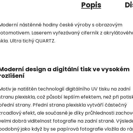
Popis
Di
Moderní nástěnné hodiny české výroby s obrazovým
fotomotivem. Laserem vyřezávaný ciferník z akrylátovéh
skla. Ultra tichý QUARTZ.
Moderní design a digitální tisk ve vysokém
rozlišení
Motiv je natištěn technologií digitálního UV tisku na zadní
stranu plexiskla, což působí lepším efektem, než při potis
přední strany. Přední strana plexiskla vytváří částečný
zrcadlový efekt, ale současně je díky průhlednosti zacho
velmi dobrá viditelnost fotografie na zadní straně. Výsled
podobný jako když by se papírová fotografie vložila do r