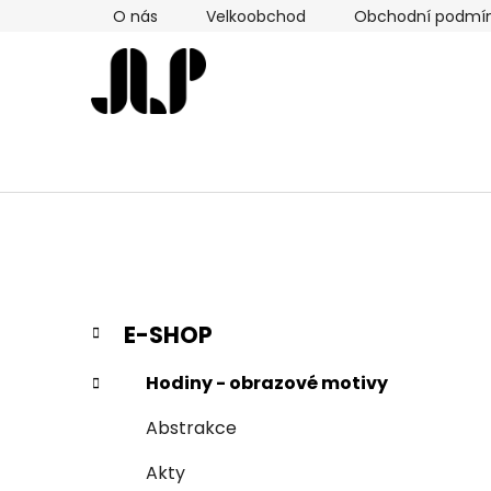
Přejít
O nás
Velkoobchod
Obchodní podmí
na
obsah
P
K
Přeskočit
E-SHOP
a
kategorie
o
t
s
Hodiny - obrazové motivy
e
t
g
Abstrakce
r
o
a
r
Akty
i