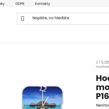
nky
GDPR
Kontakty
Domů
/
E-S
motive
Ho
mo
P1
Průmě
Neoho