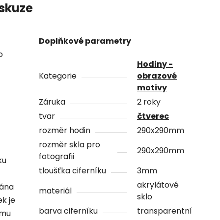
skuze
Doplňkové parametry
o
Hodiny -
Kategorie
obrazové
motivy
Záruka
2 roky
tvar
čtverec
rozměr hodin
290x290mm
rozměr skla pro
290x290mm
fotografii
ku
tloušťka ciferníku
3mm
akrylátové
vána
materiál
sklo
ek je
barva ciferníku
transparentní
ámu