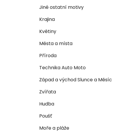
n
e
n
Jiné ostatní motivy
í
Krajina
p
a
Květiny
n
Města a místa
e
l
Příroda
Technika Auto Moto
Západ a východ Slunce a Měsíc
Zvířata
Hudba
Poušť
Moře a pláže