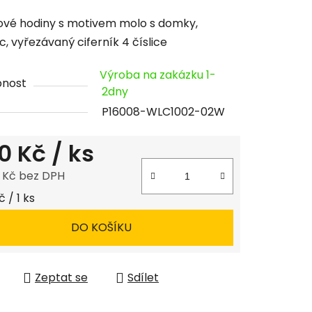
cení
vé hodiny s motivem molo s domky,
tu
c, vyřezávaný ciferník 4 číslice
Výroba na zakázku 1-
pnost
2dny
P16008-WLC1002-02W
ček.
0 Kč
/ ks
8 Kč bez DPH
 cena:
 / 1 ks
DO KOŠÍKU
Zeptat se
Sdílet