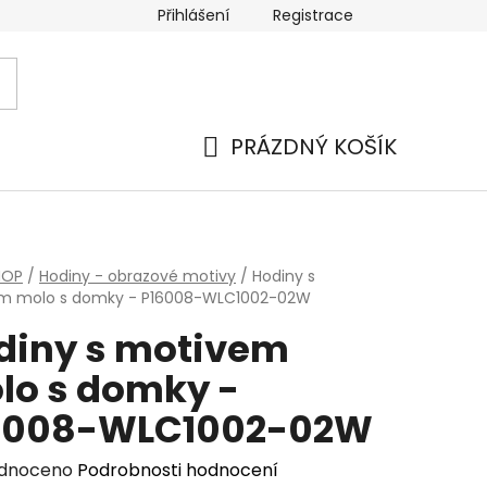
Přihlášení
Registrace
PRÁZDNÝ KOŠÍK
NÁKUPNÍ
KOŠÍK
HOP
/
Hodiny - obrazové motivy
/
Hodiny s
m molo s domky - P16008-WLC1002-02W
diny s motivem
lo s domky -
6008-WLC1002-02W
rné
dnoceno
Podrobnosti hodnocení