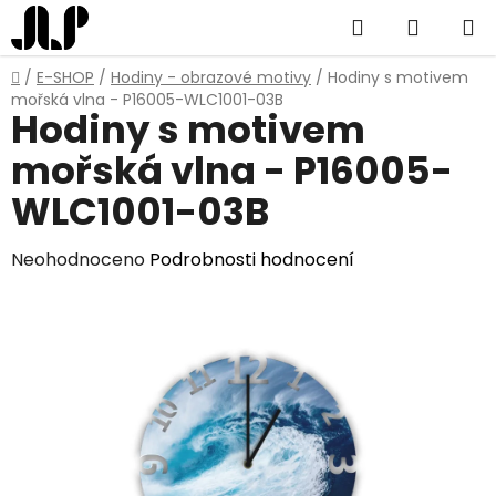
Přejít
Hledat
NÁKUP
na
obsah
KOŠÍK
Domů
/
E-SHOP
/
Hodiny - obrazové motivy
/
Hodiny s motivem
mořská vlna - P16005-WLC1001-03B
Hodiny s motivem
mořská vlna - P16005-
WLC1001-03B
Průměrné
Neohodnoceno
Podrobnosti hodnocení
hodnocení
produktu
je
0,0
z
5
hvězdiček.