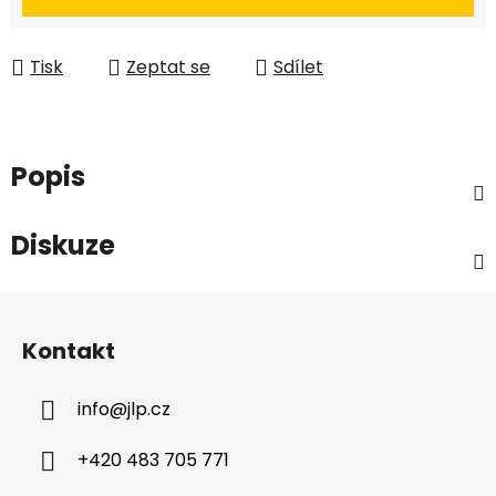
Tisk
Zeptat se
Sdílet
Popis
Diskuze
Z
á
Kontakt
p
a
info
@
jlp.cz
t
í
+420 483 705 771