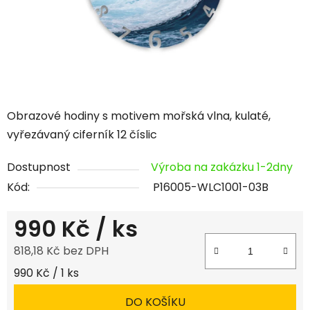
Obrazové hodiny s motivem mořská vlna, kulaté,
vyřezávaný ciferník 12 číslic
Dostupnost
Výroba na zakázku 1-2dny
Kód:
P16005-WLC1001-03B
990 Kč
/ ks
818,18 Kč bez DPH
Měrná cena:
990 Kč / 1 ks
DO KOŠÍKU