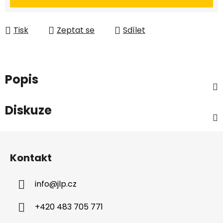
Tisk
Zeptat se
Sdílet
Popis
Diskuze
Z
á
Kontakt
p
a
info
@
jlp.cz
t
í
+420 483 705 771