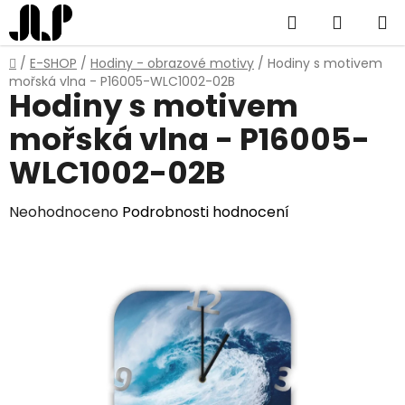
Přejít
Hledat
NÁKUP
na
obsah
KOŠÍK
Domů
/
E-SHOP
/
Hodiny - obrazové motivy
/
Hodiny s motivem
mořská vlna - P16005-WLC1002-02B
Hodiny s motivem
mořská vlna - P16005-
WLC1002-02B
Průměrné
Neohodnoceno
Podrobnosti hodnocení
hodnocení
produktu
je
0,0
z
5
hvězdiček.