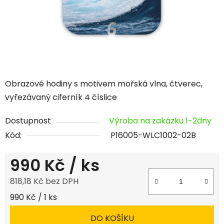
Obrazové hodiny s motivem mořská vlna, čtverec,
vyřezávaný ciferník 4 číslice
Dostupnost
Výroba na zakázku 1-2dny
Kód:
P16005-WLC1002-02B
990 Kč
/ ks
818,18 Kč bez DPH
Měrná cena:
990 Kč / 1 ks
DO KOŠÍKU