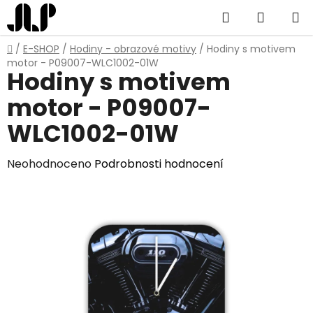
Přejít
Hledat
NÁKUP
na
obsah
KOŠÍK
Domů
/
E-SHOP
/
Hodiny - obrazové motivy
/
Hodiny s motivem
motor - P09007-WLC1002-01W
Hodiny s motivem
motor - P09007-
WLC1002-01W
Průměrné
Neohodnoceno
Podrobnosti hodnocení
hodnocení
produktu
je
0,0
z
5
hvězdiček.