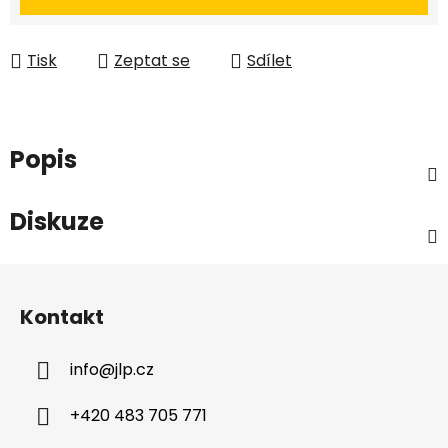
Tisk
Zeptat se
Sdílet
Popis
Diskuze
Z
á
Kontakt
p
a
info
@
jlp.cz
t
í
+420 483 705 771