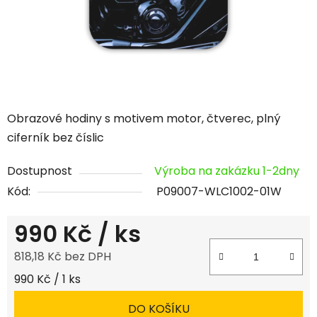
Obrazové hodiny s motivem motor, čtverec, plný
ciferník bez číslic
Dostupnost
Výroba na zakázku 1-2dny
Kód:
P09007-WLC1002-01W
990 Kč
/ ks
818,18 Kč bez DPH
Měrná cena:
990 Kč / 1 ks
DO KOŠÍKU