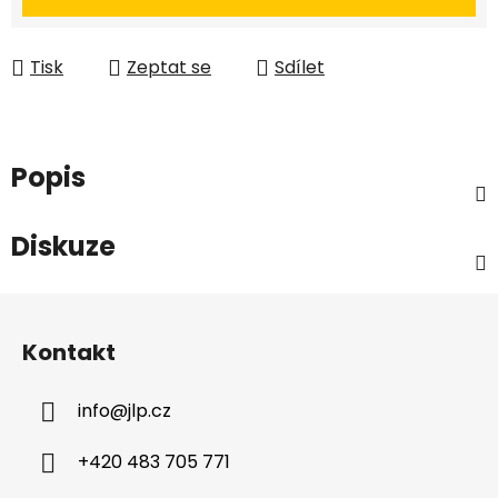
Tisk
Zeptat se
Sdílet
Popis
Diskuze
Z
á
Kontakt
p
a
info
@
jlp.cz
t
í
+420 483 705 771