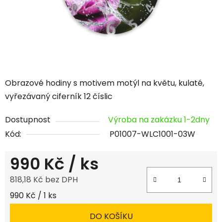
Obrazové hodiny s motivem motýl na květu, kulaté,
vyřezávaný ciferník 12 číslic
Dostupnost
Výroba na zakázku 1-2dny
Kód:
P01007-WLC1001-03W
990 Kč
/ ks
818,18 Kč bez DPH
Měrná cena:
990 Kč / 1 ks
DO KOŠÍKU