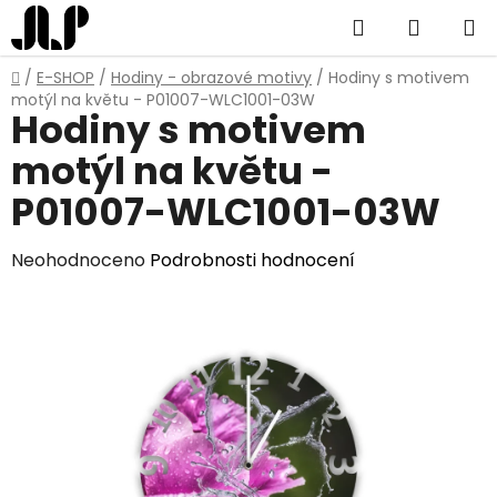
Přejít
Hledat
NÁKUP
na
obsah
KOŠÍK
Domů
/
E-SHOP
/
Hodiny - obrazové motivy
/
Hodiny s motivem
motýl na květu - P01007-WLC1001-03W
Hodiny s motivem
motýl na květu -
P01007-WLC1001-03W
Průměrné
Neohodnoceno
Podrobnosti hodnocení
hodnocení
produktu
je
0,0
z
5
hvězdiček.