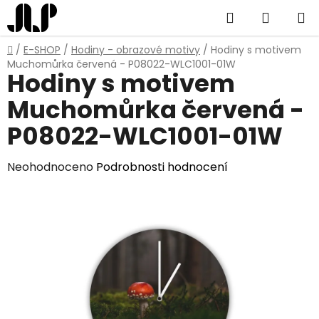
Přejít
Hledat
NÁKUP
na
obsah
KOŠÍK
Domů
/
E-SHOP
/
Hodiny - obrazové motivy
/
Hodiny s motivem
Muchomůrka červená - P08022-WLC1001-01W
Hodiny s motivem
Muchomůrka červená -
P08022-WLC1001-01W
Průměrné
Neohodnoceno
Podrobnosti hodnocení
hodnocení
produktu
je
0,0
z
5
hvězdiček.