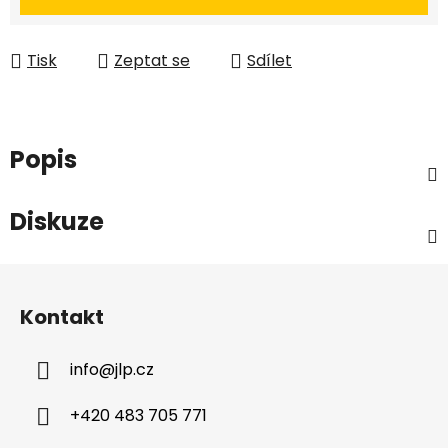
Tisk
Zeptat se
Sdílet
Popis
Diskuze
Z
á
Kontakt
p
a
info
@
jlp.cz
t
í
+420 483 705 771