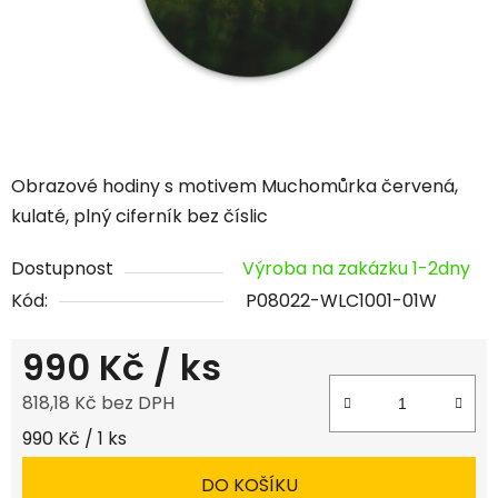
Obrazové hodiny s motivem Muchomůrka červená,
kulaté, plný ciferník bez číslic
Dostupnost
Výroba na zakázku 1-2dny
Kód:
P08022-WLC1001-01W
990 Kč
/ ks
818,18 Kč bez DPH
Měrná cena:
990 Kč / 1 ks
DO KOŠÍKU