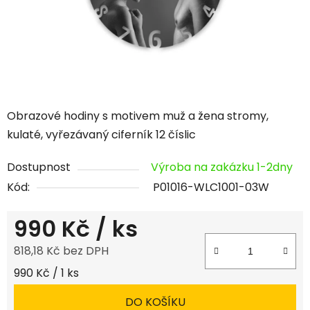
Obrazové hodiny s motivem muž a žena stromy,
kulaté, vyřezávaný ciferník 12 číslic
Dostupnost
Výroba na zakázku 1-2dny
Kód:
P01016-WLC1001-03W
990 Kč
/ ks
818,18 Kč bez DPH
Měrná cena:
990 Kč / 1 ks
DO KOŠÍKU