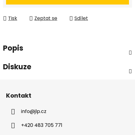
Tisk
Zeptat se
Sdílet
Popis
Diskuze
Z
á
Kontakt
p
a
info
@
jlp.cz
t
í
+420 483 705 771