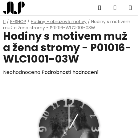
Přejít
Hledat
NÁKUP
na
obsah
KOŠÍK
Domů
/
E-SHOP
/
Hodiny - obrazové motivy
/
Hodiny s motivem
muž a žena stromy - P01016-WLC1001-03W
Hodiny s motivem muž
a žena stromy - P01016-
WLC1001-03W
Průměrné
Neohodnoceno
Podrobnosti hodnocení
hodnocení
produktu
je
0,0
z
5
hvězdiček.