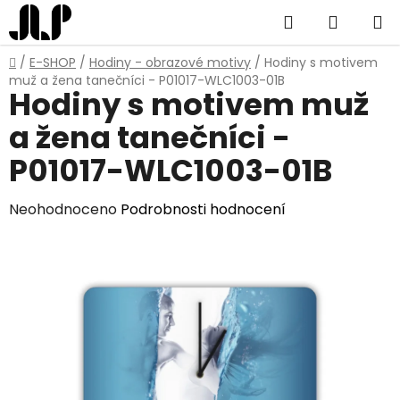
Přejít
Hledat
NÁKUP
na
obsah
KOŠÍK
Domů
/
E-SHOP
/
Hodiny - obrazové motivy
/
Hodiny s motivem
muž a žena tanečníci - P01017-WLC1003-01B
Hodiny s motivem muž
a žena tanečníci -
P01017-WLC1003-01B
Průměrné
Neohodnoceno
Podrobnosti hodnocení
hodnocení
produktu
je
0,0
z
5
hvězdiček.