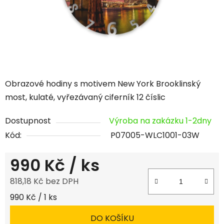
Obrazové hodiny s motivem New York Brooklinský
most, kulaté, vyřezávaný ciferník 12 číslic
Dostupnost
Výroba na zakázku 1-2dny
Kód:
P07005-WLC1001-03W
990 Kč
/ ks
818,18 Kč bez DPH
Měrná cena:
990 Kč / 1 ks
DO KOŠÍKU