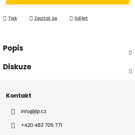
Tisk
Zeptat se
Sdílet
Popis
Diskuze
Z
á
Kontakt
p
a
info
@
jlp.cz
t
í
+420 483 705 771