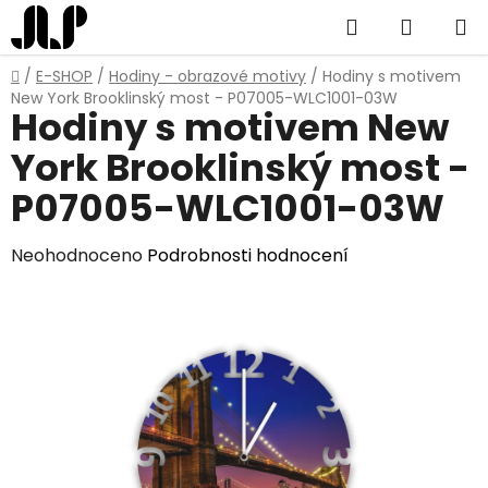
Přejít
Hledat
NÁKUP
na
obsah
KOŠÍK
Domů
/
E-SHOP
/
Hodiny - obrazové motivy
/
Hodiny s motivem
New York Brooklinský most - P07005-WLC1001-03W
Hodiny s motivem New
York Brooklinský most -
P07005-WLC1001-03W
Průměrné
Neohodnoceno
Podrobnosti hodnocení
hodnocení
produktu
je
0,0
z
5
hvězdiček.