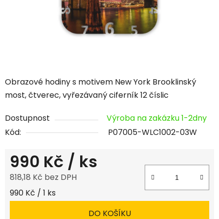
Obrazové hodiny s motivem New York Brooklinský
most, čtverec, vyřezávaný ciferník 12 číslic
Dostupnost
Výroba na zakázku 1-2dny
Kód:
P07005-WLC1002-03W
990 Kč
/ ks
818,18 Kč bez DPH
Měrná cena:
990 Kč / 1 ks
DO KOŠÍKU