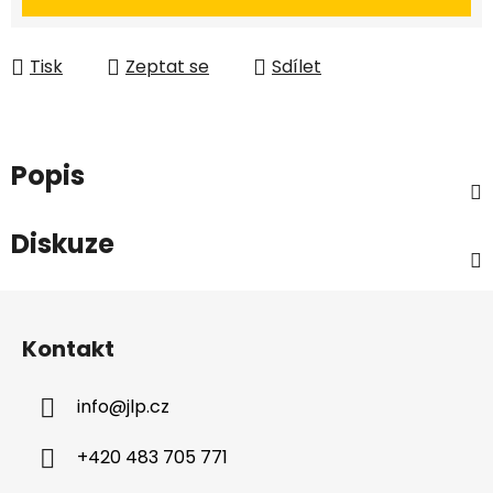
Tisk
Zeptat se
Sdílet
Popis
Diskuze
Z
á
Kontakt
p
a
info
@
jlp.cz
t
í
+420 483 705 771