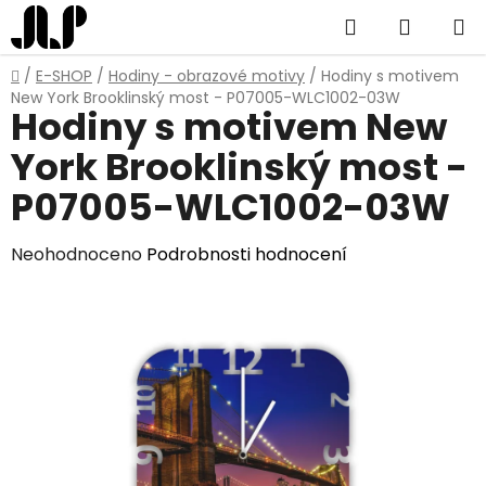
Přejít
Hledat
NÁKUP
na
obsah
KOŠÍK
Domů
/
E-SHOP
/
Hodiny - obrazové motivy
/
Hodiny s motivem
New York Brooklinský most - P07005-WLC1002-03W
Hodiny s motivem New
York Brooklinský most -
P07005-WLC1002-03W
Průměrné
Neohodnoceno
Podrobnosti hodnocení
hodnocení
produktu
je
0,0
z
5
hvězdiček.