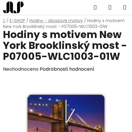
Přejít
Hledat
NÁKUP
na
obsah
KOŠÍK
Domů
/
E-SHOP
/
Hodiny - obrazové motivy
/
Hodiny s motivem
New York Brooklinský most - P07005-WLC1003-01W
Hodiny s motivem New
York Brooklinský most -
P07005-WLC1003-01W
Průměrné
Neohodnoceno
Podrobnosti hodnocení
hodnocení
produktu
je
0,0
z
5
hvězdiček.