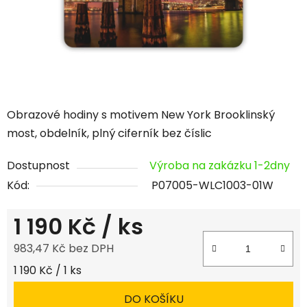
Obrazové hodiny s motivem New York Brooklinský
most, obdelník, plný ciferník bez číslic
Dostupnost
Výroba na zakázku 1-2dny
Kód:
P07005-WLC1003-01W
1 190 Kč
/ ks
983,47 Kč bez DPH
Měrná cena:
1 190 Kč / 1 ks
DO KOŠÍKU