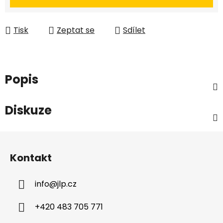
Tisk
Zeptat se
Sdílet
Popis
Diskuze
Z
á
Kontakt
p
a
info
@
jlp.cz
t
í
+420 483 705 771