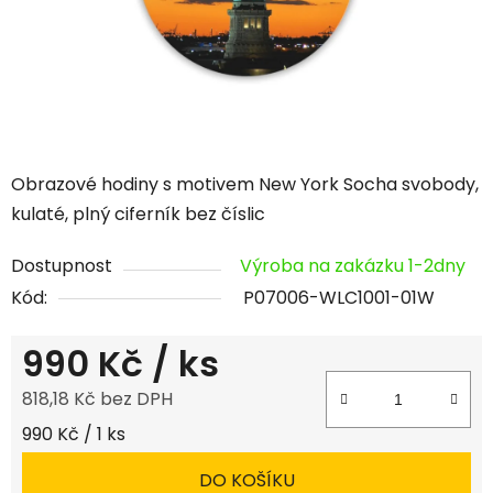
Obrazové hodiny s motivem New York Socha svobody,
kulaté, plný ciferník bez číslic
Dostupnost
Výroba na zakázku 1-2dny
Kód:
P07006-WLC1001-01W
990 Kč
/ ks
818,18 Kč bez DPH
Měrná cena:
990 Kč / 1 ks
DO KOŠÍKU