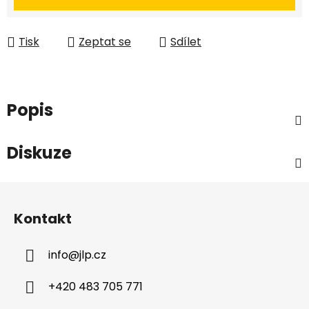
Tisk
Zeptat se
Sdílet
Popis
Diskuze
Z
á
Kontakt
p
a
info
@
jlp.cz
t
í
+420 483 705 771