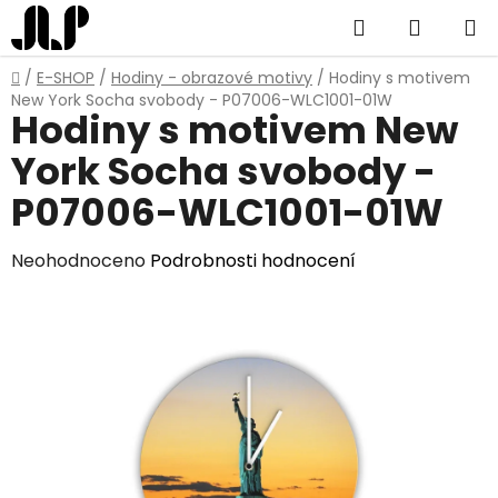
Přejít
Hledat
NÁKUP
na
obsah
KOŠÍK
Domů
/
E-SHOP
/
Hodiny - obrazové motivy
/
Hodiny s motivem
New York Socha svobody - P07006-WLC1001-01W
Hodiny s motivem New
York Socha svobody -
P07006-WLC1001-01W
Průměrné
Neohodnoceno
Podrobnosti hodnocení
hodnocení
produktu
je
0,0
z
5
hvězdiček.