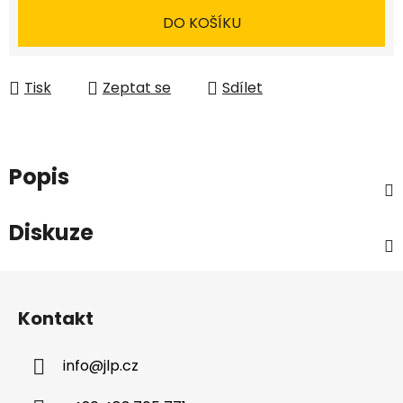
DO KOŠÍKU
Tisk
Zeptat se
Sdílet
Popis
Diskuze
Z
á
Kontakt
p
a
info
@
jlp.cz
t
í