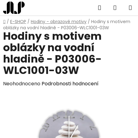
Přejít
Hledat
NÁKUP
na
obsah
KOŠÍK
Domů
/
E-SHOP
/
Hodiny - obrazové motivy
/
Hodiny s motivem
oblázky na vodní hladině - P03006-WLC1001-03W
Hodiny s motivem
oblázky na vodní
hladině - P03006-
WLC1001-03W
Průměrné
Neohodnoceno
Podrobnosti hodnocení
hodnocení
produktu
je
0,0
z
5