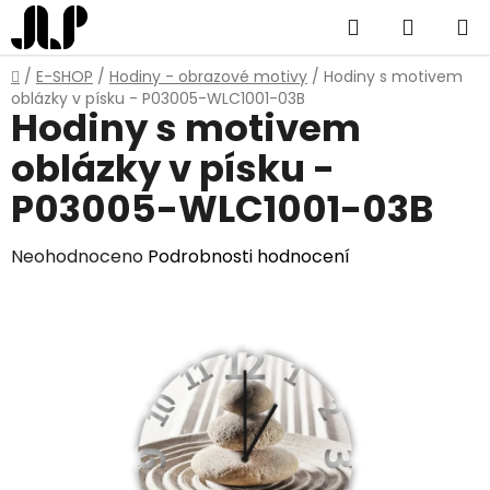
Přejít
Hledat
NÁKUP
na
obsah
KOŠÍK
Domů
/
E-SHOP
/
Hodiny - obrazové motivy
/
Hodiny s motivem
oblázky v písku - P03005-WLC1001-03B
Hodiny s motivem
oblázky v písku -
P03005-WLC1001-03B
Průměrné
Neohodnoceno
Podrobnosti hodnocení
hodnocení
produktu
je
0,0
z
5
hvězdiček.