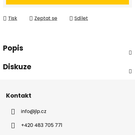
Tisk
Zeptat se
Sdílet
Popis
Diskuze
Z
á
Kontakt
p
a
info
@
jlp.cz
t
í
+420 483 705 771