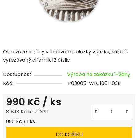
Obrazové hodiny s motivem oblázky v písku, kulaté,
vyřezávaný ciferník 12 číslic
Dostupnost
Výroba na zakázku 1-2dny
Kód:
P03005-WLC1001-03B
990 Kč
/ ks
818,18 Kč bez DPH
Měrná cena:
990 Kč / 1 ks
DO KOŠÍKU