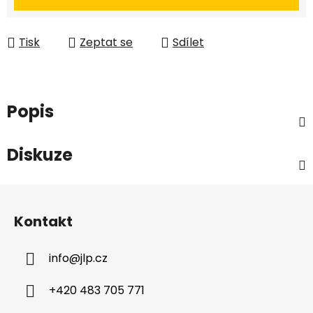
Tisk
Zeptat se
Sdílet
Popis
Diskuze
Z
á
Kontakt
p
a
info
@
jlp.cz
t
í
+420 483 705 771