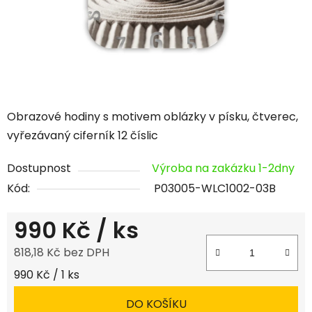
Obrazové hodiny s motivem oblázky v písku, čtverec,
vyřezávaný ciferník 12 číslic
Dostupnost
Výroba na zakázku 1-2dny
Kód:
P03005-WLC1002-03B
990 Kč
/ ks
818,18 Kč bez DPH
Měrná cena:
990 Kč / 1 ks
DO KOŠÍKU