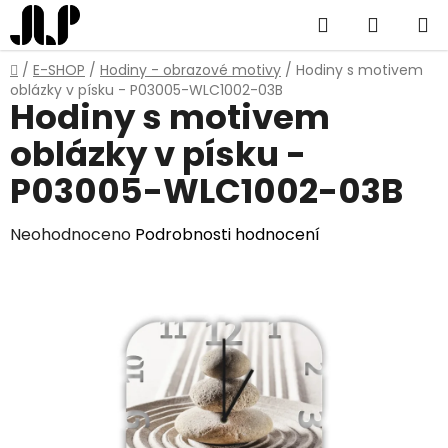
Přejít
Hledat
NÁKUP
na
obsah
KOŠÍK
Domů
/
E-SHOP
/
Hodiny - obrazové motivy
/
Hodiny s motivem
oblázky v písku - P03005-WLC1002-03B
Hodiny s motivem
oblázky v písku -
P03005-WLC1002-03B
Průměrné
Neohodnoceno
Podrobnosti hodnocení
hodnocení
produktu
je
0,0
z
5
hvězdiček.