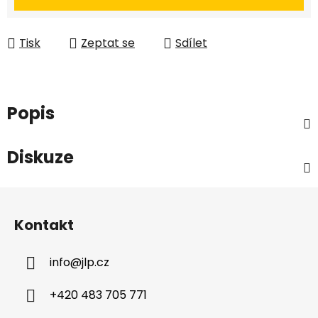
Tisk
Zeptat se
Sdílet
Popis
Diskuze
Z
á
Kontakt
p
a
info
@
jlp.cz
t
í
+420 483 705 771