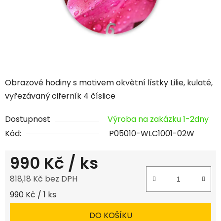
Obrazové hodiny s motivem okvětní lístky Lilie, kulaté,
vyřezávaný ciferník 4 číslice
Dostupnost
Výroba na zakázku 1-2dny
Kód:
P05010-WLC1001-02W
990 Kč
/ ks
818,18 Kč bez DPH
Měrná cena:
990 Kč / 1 ks
DO KOŠÍKU