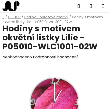
Přejít
Hledat
NÁKUP
na
obsah
KOŠÍK
Domů
/
E-SHOP
/
Hodiny - obrazové motivy
/
Hodiny s motivem
okvětní lístky Lilie - P05010-WLC1001-02W
Hodiny s motivem
okvětní lístky Lilie -
P05010-WLC1001-02W
Průměrné
Neohodnoceno
Podrobnosti hodnocení
hodnocení
produktu
je
0,0
z
5
hvězdiček.