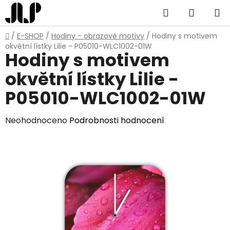
Přejít
Hledat
NÁKUP
na
obsah
KOŠÍK
Domů
/
E-SHOP
/
Hodiny - obrazové motivy
/
Hodiny s motivem
okvětní lístky Lilie - P05010-WLC1002-01W
Hodiny s motivem
okvětní lístky Lilie -
P05010-WLC1002-01W
Průměrné
Neohodnoceno
Podrobnosti hodnocení
hodnocení
produktu
je
0,0
z
5
hvězdiček.