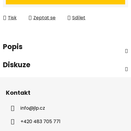
Tisk
Zeptat se
Sdílet
Popis
Diskuze
Z
á
Kontakt
p
a
info
@
jlp.cz
t
í
+420 483 705 771