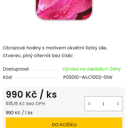
Obrazové hodiny s motivem okvětní lístky Lilie,
čtverec, plný ciferník bez číslic
Dostupnost
Výroba na zakázku 1-2dny
Kód:
P05010-WLC1002-01W
990 Kč
/ ks
818,18 Kč bez DPH
Měrná cena:
990 Kč / 1 ks
DO KOŠÍKU